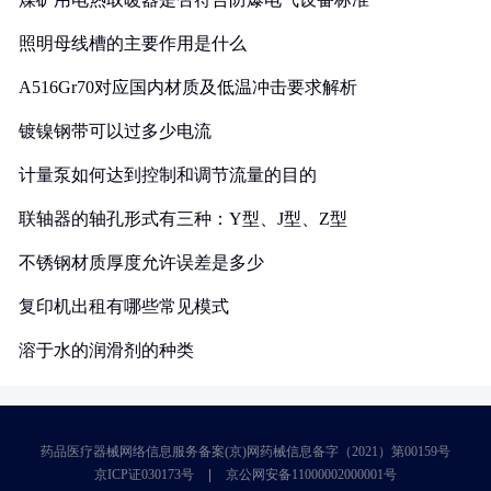
照明母线槽的主要作用是什么
A516Gr70对应国内材质及低温冲击要求解析
镀镍钢带可以过多少电流
计量泵如何达到控制和调节流量的目的
联轴器的轴孔形式有三种：Y型、J型、Z型
不锈钢材质厚度允许误差是多少
复印机出租有哪些常见模式
溶于水的润滑剂的种类
药品医疗器械网络信息服务备案(京)网药械信息备字（2021）第00159号
京ICP证030173号
京公网安备11000002000001号