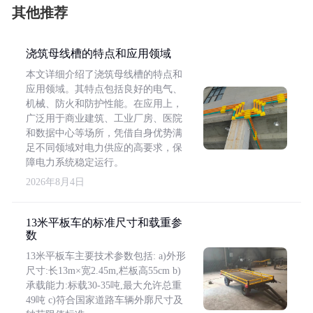
其他推荐
浇筑母线槽的特点和应用领域
本文详细介绍了浇筑母线槽的特点和
应用领域。其特点包括良好的电气、
机械、防火和防护性能。在应用上，
广泛用于商业建筑、工业厂房、医院
和数据中心等场所，凭借自身优势满
足不同领域对电力供应的高要求，保
障电力系统稳定运行。
2026年8月4日
13米平板车的标准尺寸和载重参
数
13米平板车主要技术参数包括: a)外形
尺寸:长13m×宽2.45m,栏板高55cm b)
承载能力:标载30-35吨,最大允许总重
49吨 c)符合国家道路车辆外廓尺寸及