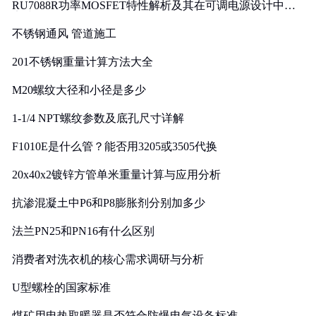
RU7088R功率MOSFET特性解析及其在可调电源设计中的
实践
不锈钢通风 管道施工
201不锈钢重量计算方法大全
M20螺纹大径和小径是多少
1-1/4 NPT螺纹参数及底孔尺寸详解
F1010E是什么管？能否用3205或3505代换
20x40x2镀锌方管单米重量计算与应用分析
抗渗混凝土中P6和P8膨胀剂分别加多少
法兰PN25和PN16有什么区别
消费者对洗衣机的核心需求调研与分析
U型螺栓的国家标准
煤矿用电热取暖器是否符合防爆电气设备标准