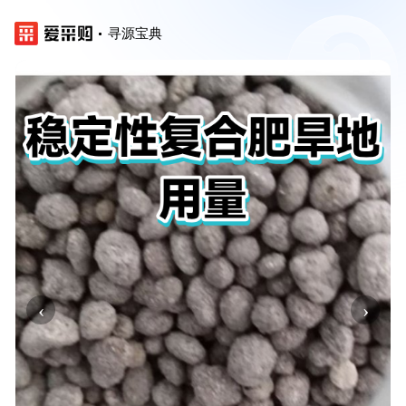
寻源宝典
‹
›