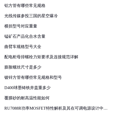
铝方管有哪些常见规格
光线传媒参投三国的星空爆冷
横担型号对应重量
锰矿石产品化合水含量
曲臂车规格型号大全
配电柜母排螺栓力矩要求及连接规范详解
膨胀螺丝尺寸是多少
镀锌方管有哪些常见规格和型号
D400球墨铸铁井盖重多少
覆膜砂的耐高温性能如何
RU7088R功率MOSFET特性解析及其在可调电源设计中的
实践