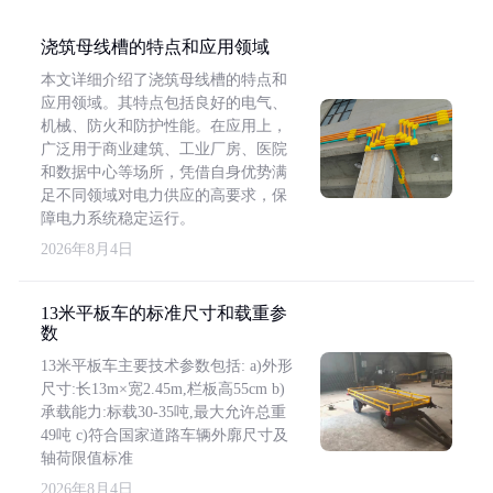
浇筑母线槽的特点和应用领域
本文详细介绍了浇筑母线槽的特点和
应用领域。其特点包括良好的电气、
机械、防火和防护性能。在应用上，
广泛用于商业建筑、工业厂房、医院
和数据中心等场所，凭借自身优势满
足不同领域对电力供应的高要求，保
障电力系统稳定运行。
2026年8月4日
13米平板车的标准尺寸和载重参
数
13米平板车主要技术参数包括: a)外形
尺寸:长13m×宽2.45m,栏板高55cm b)
承载能力:标载30-35吨,最大允许总重
49吨 c)符合国家道路车辆外廓尺寸及
轴荷限值标准
2026年8月4日