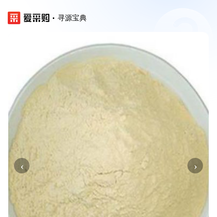
寻源宝典
‹
›