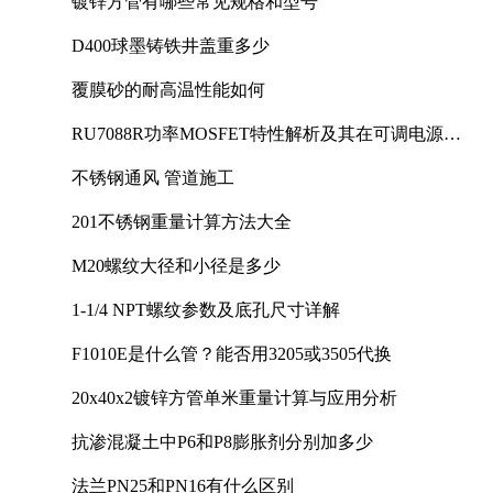
镀锌方管有哪些常见规格和型号
D400球墨铸铁井盖重多少
覆膜砂的耐高温性能如何
RU7088R功率MOSFET特性解析及其在可调电源设
计中的实践
不锈钢通风 管道施工
201不锈钢重量计算方法大全
M20螺纹大径和小径是多少
1-1/4 NPT螺纹参数及底孔尺寸详解
F1010E是什么管？能否用3205或3505代换
20x40x2镀锌方管单米重量计算与应用分析
抗渗混凝土中P6和P8膨胀剂分别加多少
法兰PN25和PN16有什么区别