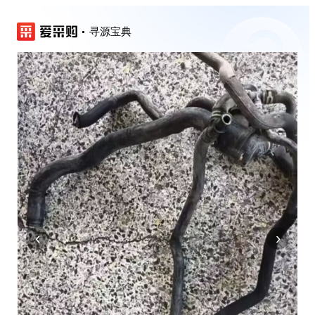
寻源宝典
‹
›