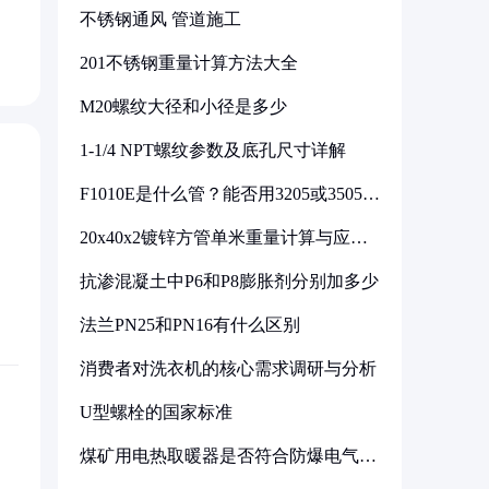
不锈钢通风 管道施工
201不锈钢重量计算方法大全
M20螺纹大径和小径是多少
1-1/4 NPT螺纹参数及底孔尺寸详解
F1010E是什么管？能否用3205或3505代
换
20x40x2镀锌方管单米重量计算与应用
分析
抗渗混凝土中P6和P8膨胀剂分别加多少
法兰PN25和PN16有什么区别
消费者对洗衣机的核心需求调研与分析
U型螺栓的国家标准
煤矿用电热取暖器是否符合防爆电气设
备标准