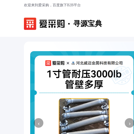
欢迎来到爱采购，百度旗下B2B平台
寻源宝典
‹
›