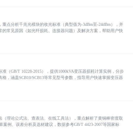
点分析千兆光模块的收光标准（典型值为-3dBm至-24dBm），并
常的常见原因（如光纤损耗、连接器问题）及解决方案，帮助用户快
/T 10228-2015），提供1000kVA变压器损耗计算实例，分步
，涵盖SCB10/SCB13等常见型号参数，指导用户快速掌握变压器
法（理论公式法、查表法、在线工具法），重点解析了黄铜棒密度取
计算案例、误差分析及选材建议，数据参考GB/T 4423-2007等国家标