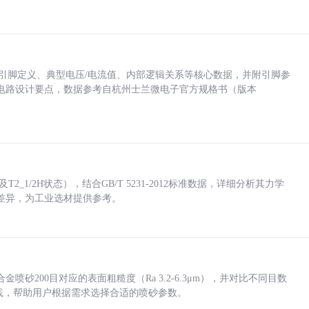
括各引脚定义、典型电压/电流值、内部逻辑关系等核心数据，并附引脚参
电路设计要点，数据参考自杭州士兰微电子官方规格书（版本
_1/2H状态），结合GB/T 5231-2012标准数据，详细分析其力学
差异，为工业选材提供参考。
砂200目对应的表面粗糙度（Ra 3.2-6.3μm），并对比不同目数
业实践，帮助用户根据需求选择合适的喷砂参数。