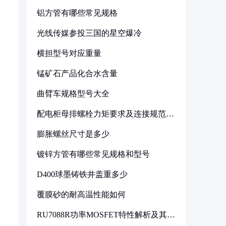
铝方管有哪些常见规格
光线传媒参投三国的星空爆冷
横担型号对应重量
锰矿石产品化合水含量
曲臂车规格型号大全
配电柜母排螺栓力矩要求及连接规范详
解
膨胀螺丝尺寸是多少
镀锌方管有哪些常见规格和型号
D400球墨铸铁井盖重多少
覆膜砂的耐高温性能如何
RU7088R功率MOSFET特性解析及其在
可调电源设计中的实践