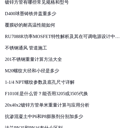
镀锌方管有哪些常见规格和型号
D400球墨铸铁井盖重多少
覆膜砂的耐高温性能如何
RU7088R功率MOSFET特性解析及其在可调电源设计中的
实践
不锈钢通风 管道施工
201不锈钢重量计算方法大全
M20螺纹大径和小径是多少
1-1/4 NPT螺纹参数及底孔尺寸详解
F1010E是什么管？能否用3205或3505代换
20x40x2镀锌方管单米重量计算与应用分析
抗渗混凝土中P6和P8膨胀剂分别加多少
法兰PN25和PN16有什么区别