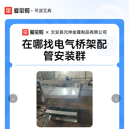
寻源宝典
‹
›