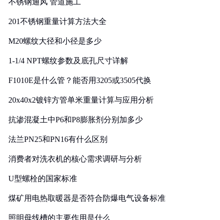
不锈钢通风 管道施工
201不锈钢重量计算方法大全
M20螺纹大径和小径是多少
1-1/4 NPT螺纹参数及底孔尺寸详解
F1010E是什么管？能否用3205或3505代换
20x40x2镀锌方管单米重量计算与应用分析
抗渗混凝土中P6和P8膨胀剂分别加多少
法兰PN25和PN16有什么区别
消费者对洗衣机的核心需求调研与分析
U型螺栓的国家标准
煤矿用电热取暖器是否符合防爆电气设备标准
照明母线槽的主要作用是什么