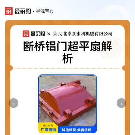
寻源宝典
‹
›