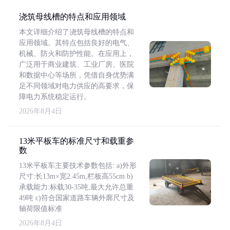
浇筑母线槽的特点和应用领域
本文详细介绍了浇筑母线槽的特点和
应用领域。其特点包括良好的电气、
机械、防火和防护性能。在应用上，
广泛用于商业建筑、工业厂房、医院
和数据中心等场所，凭借自身优势满
足不同领域对电力供应的高要求，保
障电力系统稳定运行。
2026年8月4日
13米平板车的标准尺寸和载重参
数
13米平板车主要技术参数包括: a)外形
尺寸:长13m×宽2.45m,栏板高55cm b)
承载能力:标载30-35吨,最大允许总重
49吨 c)符合国家道路车辆外廓尺寸及
轴荷限值标准
2026年8月4日