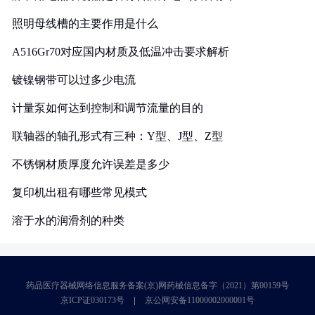
照明母线槽的主要作用是什么
A516Gr70对应国内材质及低温冲击要求解析
镀镍钢带可以过多少电流
计量泵如何达到控制和调节流量的目的
联轴器的轴孔形式有三种：Y型、J型、Z型
不锈钢材质厚度允许误差是多少
复印机出租有哪些常见模式
溶于水的润滑剂的种类
药品医疗器械网络信息服务备案(京)网药械信息备字（2021）第00159号
京ICP证030173号
京公网安备11000002000001号