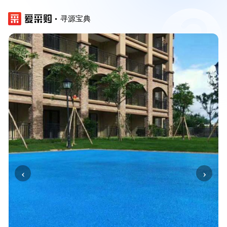
寻源宝典
‹
›