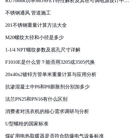
RU7088R功率MOSFET特性解析及其在可调电源设计中的
实践
不锈钢通风 管道施工
201不锈钢重量计算方法大全
M20螺纹大径和小径是多少
1-1/4 NPT螺纹参数及底孔尺寸详解
F1010E是什么管？能否用3205或3505代换
20x40x2镀锌方管单米重量计算与应用分析
抗渗混凝土中P6和P8膨胀剂分别加多少
法兰PN25和PN16有什么区别
消费者对洗衣机的核心需求调研与分析
U型螺栓的国家标准
煤矿用电热取暖器是否符合防爆电气设备标准