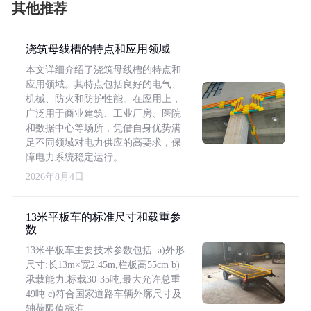
其他推荐
浇筑母线槽的特点和应用领域
本文详细介绍了浇筑母线槽的特点和
应用领域。其特点包括良好的电气、
机械、防火和防护性能。在应用上，
广泛用于商业建筑、工业厂房、医院
和数据中心等场所，凭借自身优势满
足不同领域对电力供应的高要求，保
障电力系统稳定运行。
2026年8月4日
13米平板车的标准尺寸和载重参
数
13米平板车主要技术参数包括: a)外形
尺寸:长13m×宽2.45m,栏板高55cm b)
承载能力:标载30-35吨,最大允许总重
49吨 c)符合国家道路车辆外廓尺寸及
轴荷限值标准