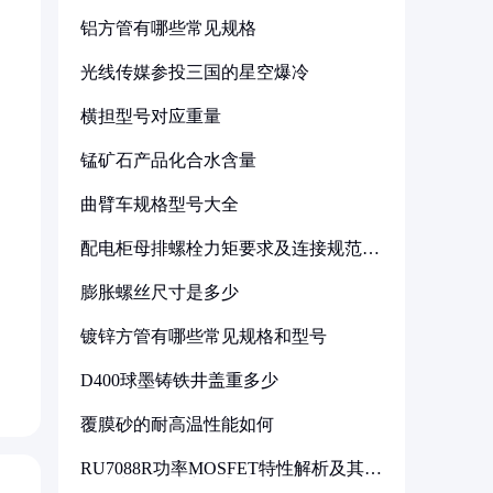
铝方管有哪些常见规格
光线传媒参投三国的星空爆冷
横担型号对应重量
锰矿石产品化合水含量
曲臂车规格型号大全
配电柜母排螺栓力矩要求及连接规范详
解
膨胀螺丝尺寸是多少
镀锌方管有哪些常见规格和型号
D400球墨铸铁井盖重多少
覆膜砂的耐高温性能如何
RU7088R功率MOSFET特性解析及其在
可调电源设计中的实践