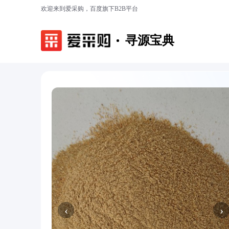
欢迎来到爱采购，百度旗下B2B平台
寻源宝典
‹
›