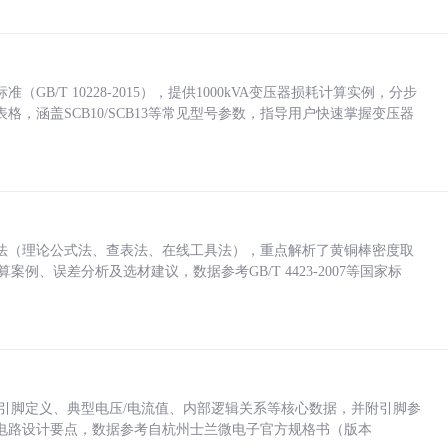
/T 10228-2015），提供1000kVA变压器损耗计算实例，分步
，涵盖SCB10/SCB13等常见型号参数，指导用户快速掌握变压器
法（理论公式法、查表法、在线工具法），重点解析了黄铜棒密度取
计算案例、误差分析及选材建议，数据参考GB/T 4423-2007等国家标
括各引脚定义、典型电压/电流值、内部逻辑关系等核心数据，并附引脚参
电路设计要点，数据参考自杭州士兰微电子官方规格书（版本