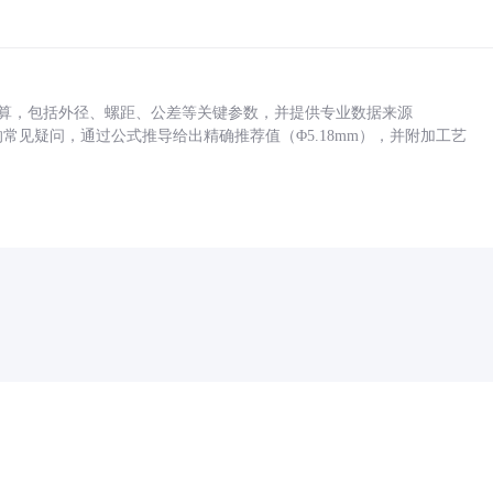
底孔计算，包括外径、螺距、公差等关键参数，并提供专业数据来源
孔尺寸的常见疑问，通过公式推导给出精确推荐值（Φ5.18mm），并附加工艺
药品医疗器械网络信息服务备案(京)网药械信息备字（2021）第00159号