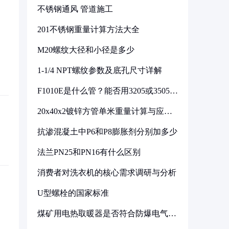
不锈钢通风 管道施工
201不锈钢重量计算方法大全
M20螺纹大径和小径是多少
1-1/4 NPT螺纹参数及底孔尺寸详解
F1010E是什么管？能否用3205或3505代
换
20x40x2镀锌方管单米重量计算与应用
分析
抗渗混凝土中P6和P8膨胀剂分别加多少
法兰PN25和PN16有什么区别
消费者对洗衣机的核心需求调研与分析
U型螺栓的国家标准
煤矿用电热取暖器是否符合防爆电气设
备标准