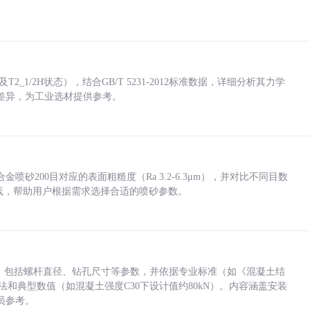
_1/2H状态），结合GB/T 5231-2012标准数据，详细分析其力学
差异，为工业选材提供参考。
砂200目对应的表面粗糙度（Ra 3.2-6.3μm），并对比不同目数
业实践，帮助用户根据需求选择合适的喷砂参数。
力，包括螺杆直径、钻孔尺寸等参数，并依据专业标准（如《混凝土结
方法和典型数值（如混凝土强度C30下设计值约80kN）。内容涵盖安装
员参考。