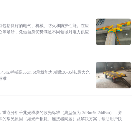
点包括良好的电气、机械、防火和防护性能。在应
心等场所，凭借自身优势满足不同领域对电力供应
5m,栏板高55cm b)承载能力:标载30-35吨,最大允
标准
点分析千兆光模块的收光标准（典型值为-3dBm至-24dBm），并
常的常见原因（如光纤损耗、连接器问题）及解决方案，帮助用户快