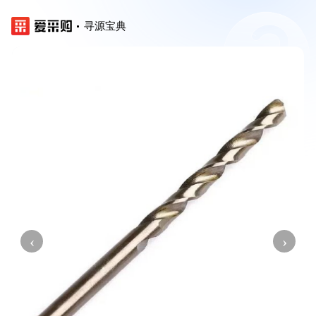
寻源宝典
‹
›