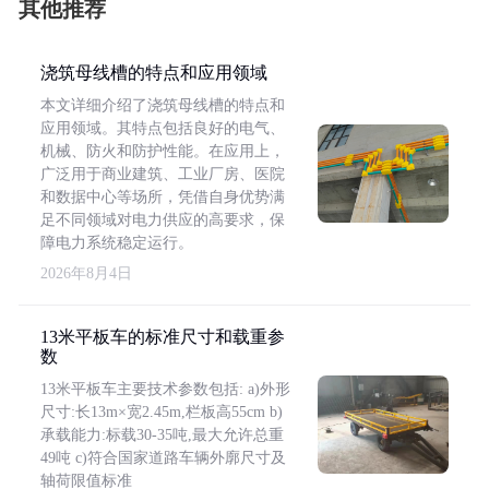
其他推荐
浇筑母线槽的特点和应用领域
本文详细介绍了浇筑母线槽的特点和
应用领域。其特点包括良好的电气、
机械、防火和防护性能。在应用上，
广泛用于商业建筑、工业厂房、医院
和数据中心等场所，凭借自身优势满
足不同领域对电力供应的高要求，保
障电力系统稳定运行。
2026年8月4日
13米平板车的标准尺寸和载重参
数
13米平板车主要技术参数包括: a)外形
尺寸:长13m×宽2.45m,栏板高55cm b)
承载能力:标载30-35吨,最大允许总重
49吨 c)符合国家道路车辆外廓尺寸及
轴荷限值标准