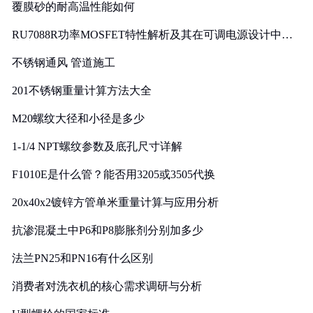
覆膜砂的耐高温性能如何
RU7088R功率MOSFET特性解析及其在可调电源设计中的
实践
不锈钢通风 管道施工
201不锈钢重量计算方法大全
M20螺纹大径和小径是多少
1-1/4 NPT螺纹参数及底孔尺寸详解
F1010E是什么管？能否用3205或3505代换
20x40x2镀锌方管单米重量计算与应用分析
抗渗混凝土中P6和P8膨胀剂分别加多少
法兰PN25和PN16有什么区别
消费者对洗衣机的核心需求调研与分析