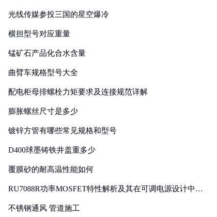
光线传媒参投三国的星空爆冷
横担型号对应重量
锰矿石产品化合水含量
曲臂车规格型号大全
配电柜母排螺栓力矩要求及连接规范详解
膨胀螺丝尺寸是多少
镀锌方管有哪些常见规格和型号
D400球墨铸铁井盖重多少
覆膜砂的耐高温性能如何
RU7088R功率MOSFET特性解析及其在可调电源设计中的
实践
不锈钢通风 管道施工