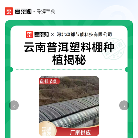
寻源宝典
‹
›