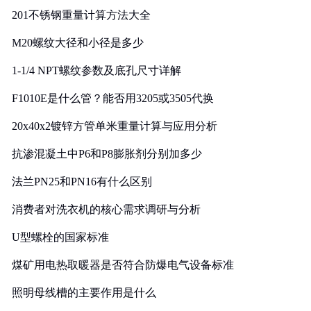
201不锈钢重量计算方法大全
M20螺纹大径和小径是多少
1-1/4 NPT螺纹参数及底孔尺寸详解
F1010E是什么管？能否用3205或3505代换
20x40x2镀锌方管单米重量计算与应用分析
抗渗混凝土中P6和P8膨胀剂分别加多少
法兰PN25和PN16有什么区别
消费者对洗衣机的核心需求调研与分析
U型螺栓的国家标准
煤矿用电热取暖器是否符合防爆电气设备标准
照明母线槽的主要作用是什么