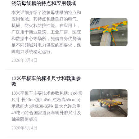
浇筑母线槽的特点和应用领域
本文详细介绍了浇筑母线槽的特点和
应用领域。其特点包括良好的电气、
机械、防火和防护性能。在应用上，
广泛用于商业建筑、工业厂房、医院
和数据中心等场所，凭借自身优势满
足不同领域对电力供应的高要求，保
障电力系统稳定运行。
2026年8月4日
13米平板车的标准尺寸和载重参
数
13米平板车主要技术参数包括: a)外形
尺寸:长13m×宽2.45m,栏板高55cm b)
承载能力:标载30-35吨,最大允许总重
49吨 c)符合国家道路车辆外廓尺寸及
轴荷限值标准
2026年8月4日