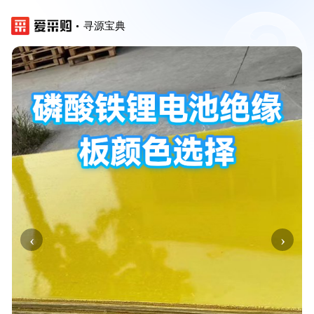
寻源宝典
‹
›