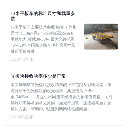
13米平板车的标准尺寸和载重参
数
13米平板车主要技术参数包括: a)外形
尺寸:长13m×宽2.45m,栏板高55cm b)
承载能力:标载30-35吨,最大允许总重
49吨 c)符合国家道路车辆外廓尺寸及
轴荷限值标准
2026年8月4日
光模块接收功率多少是正常
本文详细解答光模块接收功率的正常范围及影响因素，重
点分析千兆光模块的收光标准（典型值为-3dBm
至-24dBm），并提供不同速率光模块的参考值表格。同时
解释功率异常的常见原因（如光纤损耗、连接器问题）及
解决方案，帮助用户快速判断网络性能问题。
2026年8月4日