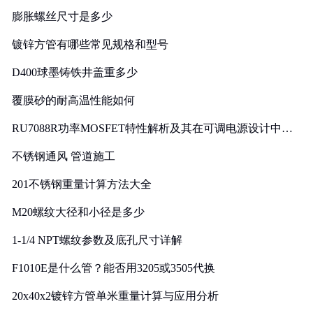
膨胀螺丝尺寸是多少
镀锌方管有哪些常见规格和型号
D400球墨铸铁井盖重多少
覆膜砂的耐高温性能如何
RU7088R功率MOSFET特性解析及其在可调电源设计中的
实践
不锈钢通风 管道施工
201不锈钢重量计算方法大全
M20螺纹大径和小径是多少
1-1/4 NPT螺纹参数及底孔尺寸详解
F1010E是什么管？能否用3205或3505代换
20x40x2镀锌方管单米重量计算与应用分析