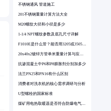
不锈钢通风 管道施工
201不锈钢重量计算方法大全
M20螺纹大径和小径是多少
1-1/4 NPT螺纹参数及底孔尺寸详解
F1010E是什么管？能否用3205或3505代
换
20x40x2镀锌方管单米重量计算与应用
分析
抗渗混凝土中P6和P8膨胀剂分别加多少
法兰PN25和PN16有什么区别
消费者对洗衣机的核心需求调研与分析
U型螺栓的国家标准
煤矿用电热取暖器是否符合防爆电气设
备标准