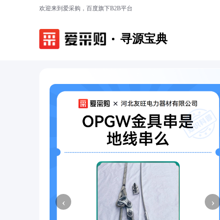
欢迎来到爱采购，百度旗下B2B平台
寻源宝典
‹
›