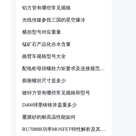
铝方管有哪些常见规格
光线传媒参投三国的星空爆冷
横担型号对应重量
锰矿石产品化合水含量
曲臂车规格型号大全
配电柜母排螺栓力矩要求及连接规范详
解
膨胀螺丝尺寸是多少
镀锌方管有哪些常见规格和型号
D400球墨铸铁井盖重多少
覆膜砂的耐高温性能如何
RU7088R功率MOSFET特性解析及其在
可调电源设计中的实践