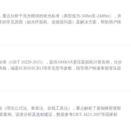
点分析千兆光模块的收光标准（典型值为-3dBm至-24dBm），并
常的常见原因（如光纤损耗、连接器问题）及解决方案，帮助用户快
/T 10228-2015），提供1000kVA变压器损耗计算实例，分步
，涵盖SCB10/SCB13等常见型号参数，指导用户快速掌握变压器
法（理论公式法、查表法、在线工具法），重点解析了黄铜棒密度取
计算案例、误差分析及选材建议，数据参考GB/T 4423-2007等国家标