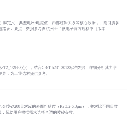
括各引脚定义、典型电压/电流值、内部逻辑关系等核心数据，并附引脚参
电路设计要点，数据参考自杭州士兰微电子官方规格书（版本
_1/2H状态），结合GB/T 5231-2012标准数据，详细分析其力学
差异，为工业选材提供参考。
砂200目对应的表面粗糙度（Ra 3.2-6.3μm），并对比不同目数
业实践，帮助用户根据需求选择合适的喷砂参数。