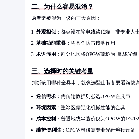
二、为什么容易混淆？
两者常被混为一谈的三大原因：
外观相似
：都架设在输电线路顶端，非专业人
基础功能重叠
：均具备防雷接地作用
术语混用
：部分地区将OPGW简称为"地线光缆
三、选择时的关键考量
判断该用哪种金具串，就像选登山装备要看海拔
通信需求
：需传输数据则必选OPGW金具串
环境因素
：重冰区需强化机械性能的金具
成本控制
：普通地线串造价仅为OPGW的1/3-1/
维护便利性
：OPGW检修需专业光纤熔接设备