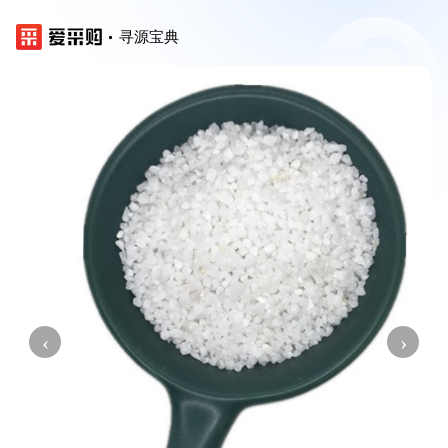
寻源宝典
‹
›