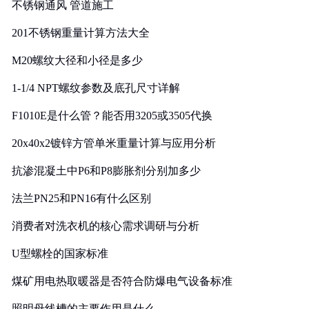
不锈钢通风 管道施工
201不锈钢重量计算方法大全
M20螺纹大径和小径是多少
1-1/4 NPT螺纹参数及底孔尺寸详解
F1010E是什么管？能否用3205或3505代换
20x40x2镀锌方管单米重量计算与应用分析
抗渗混凝土中P6和P8膨胀剂分别加多少
法兰PN25和PN16有什么区别
消费者对洗衣机的核心需求调研与分析
U型螺栓的国家标准
煤矿用电热取暖器是否符合防爆电气设备标准
照明母线槽的主要作用是什么