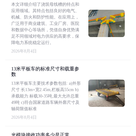
本文详细介绍了浇筑母线槽的特点和
应用领域。其特点包括良好的电气、
机械、防火和防护性能。在应用上，
广泛用于商业建筑、工业厂房、医院
和数据中心等场所，凭借自身优势满
足不同领域对电力供应的高要求，保
障电力系统稳定运行。
2026年8月4日
13米平板车的标准尺寸和载重参
数
13米平板车主要技术参数包括: a)外形
尺寸:长13m×宽2.45m,栏板高55cm b)
承载能力:标载30-35吨,最大允许总重
49吨 c)符合国家道路车辆外廓尺寸及
轴荷限值标准
2026年8月4日
光模块接收功率多少是正常