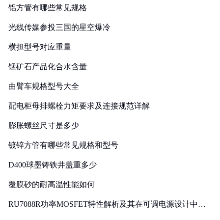
铝方管有哪些常见规格
光线传媒参投三国的星空爆冷
横担型号对应重量
锰矿石产品化合水含量
曲臂车规格型号大全
配电柜母排螺栓力矩要求及连接规范详解
膨胀螺丝尺寸是多少
镀锌方管有哪些常见规格和型号
D400球墨铸铁井盖重多少
覆膜砂的耐高温性能如何
RU7088R功率MOSFET特性解析及其在可调电源设计中的
实践