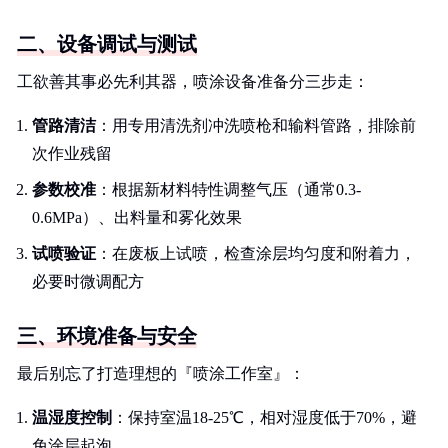
二、设备调试与测试
工欲善其事必先利其器，喷涂设备准备分三步走：
管路清洁
：用专用清洗剂冲洗喷枪和输料管路，排除前
次作业残留
参数校准
：根据新材料特性调整气压（通常0.3-
0.6MPa）、出料量和雾化效果
试喷验证
：在废板上试喷，检查涂层均匀度和附着力，
必要时微调配方
三、环境准备与安全
最后别忘了打造理想的『喷涂工作室』：
温湿度控制
：保持室温18-25℃，相对湿度低于70%，避
免涂层起泡