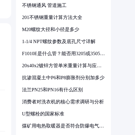
不锈钢通风 管道施工
201不锈钢重量计算方法大全
M20螺纹大径和小径是多少
1-1/4 NPT螺纹参数及底孔尺寸详解
F1010E是什么管？能否用3205或3505代
换
20x40x2镀锌方管单米重量计算与应用
分析
抗渗混凝土中P6和P8膨胀剂分别加多少
法兰PN25和PN16有什么区别
消费者对洗衣机的核心需求调研与分析
U型螺栓的国家标准
煤矿用电热取暖器是否符合防爆电气设
备标准