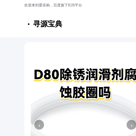
欢迎来到爱采购，百度旗下B2B平台
寻源宝典
‹
›