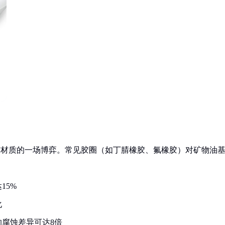
与材质的一场博弈。常见胶圈（如丁腈橡胶、氟橡胶）对矿物油
15%
化
的腐蚀差异可达8倍