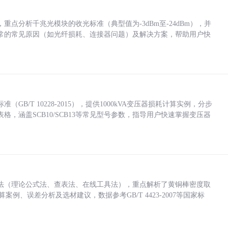
点分析千兆光模块的收光标准（典型值为-3dBm至-24dBm），并
常的常见原因（如光纤损耗、连接器问题）及解决方案，帮助用户快
/T 10228-2015），提供1000kVA变压器损耗计算实例，分步
，涵盖SCB10/SCB13等常见型号参数，指导用户快速掌握变压器
法（理论公式法、查表法、在线工具法），重点解析了黄铜棒密度取
计算案例、误差分析及选材建议，数据参考GB/T 4423-2007等国家标