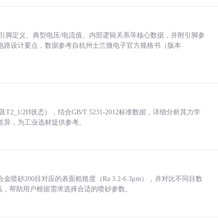
括各引脚定义、典型电压/电流值、内部逻辑关系等核心数据，并附引脚参
电路设计要点，数据参考自杭州士兰微电子官方规格书（版本
_1/2H状态），结合GB/T 5231-2012标准数据，详细分析其力学
差异，为工业选材提供参考。
砂200目对应的表面粗糙度（Ra 3.2-6.3μm），并对比不同目数
业实践，帮助用户根据需求选择合适的喷砂参数。