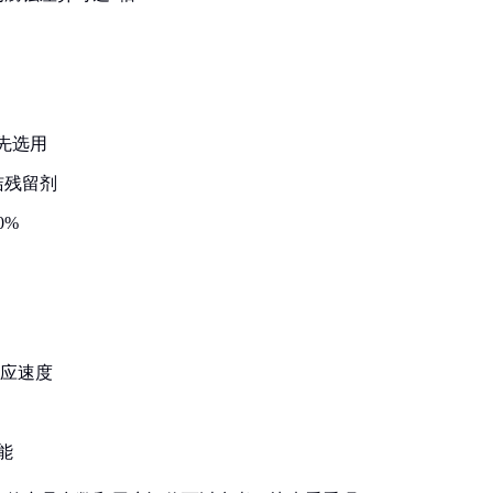
：
优先选用
洁残留剂
0%
反应速度
透
能