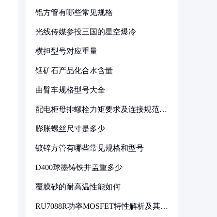
铝方管有哪些常见规格
光线传媒参投三国的星空爆冷
横担型号对应重量
锰矿石产品化合水含量
曲臂车规格型号大全
配电柜母排螺栓力矩要求及连接规范详
解
膨胀螺丝尺寸是多少
镀锌方管有哪些常见规格和型号
D400球墨铸铁井盖重多少
覆膜砂的耐高温性能如何
RU7088R功率MOSFET特性解析及其在
可调电源设计中的实践