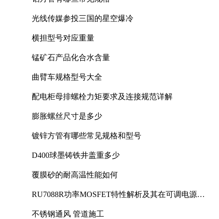
光线传媒参投三国的星空爆冷
横担型号对应重量
锰矿石产品化合水含量
曲臂车规格型号大全
配电柜母排螺栓力矩要求及连接规范详解
膨胀螺丝尺寸是多少
镀锌方管有哪些常见规格和型号
D400球墨铸铁井盖重多少
覆膜砂的耐高温性能如何
RU7088R功率MOSFET特性解析及其在可调电源设
计中的实践
不锈钢通风 管道施工