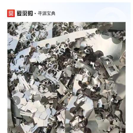
寻源宝典
‹
›