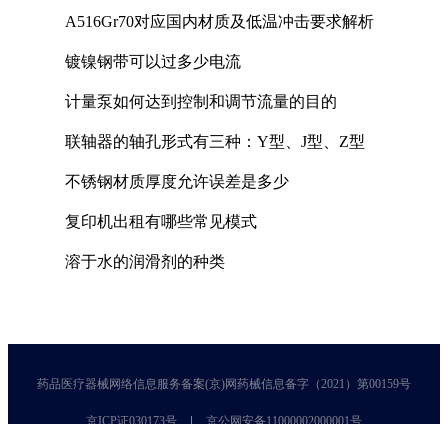
A516Gr70对应国内材质及低温冲击要求解析
镀镍钢带可以过多少电流
计量泵如何达到控制和调节流量的目的
联轴器的轴孔形式有三种：Y型、J型、Z型
不锈钢材质厚度允许误差是多少
复印机出租有哪些常见模式
溶于水的润滑剂的种类
药品医疗器械网络信息服务备案(京)网药械信息备字（2021）第00159号
京ICP证030173号
京公网安备11000002000001号