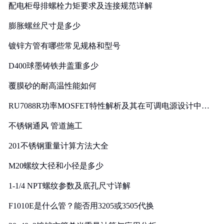
配电柜母排螺栓力矩要求及连接规范详解
膨胀螺丝尺寸是多少
镀锌方管有哪些常见规格和型号
D400球墨铸铁井盖重多少
覆膜砂的耐高温性能如何
RU7088R功率MOSFET特性解析及其在可调电源设计中的
实践
不锈钢通风 管道施工
201不锈钢重量计算方法大全
M20螺纹大径和小径是多少
1-1/4 NPT螺纹参数及底孔尺寸详解
F1010E是什么管？能否用3205或3505代换