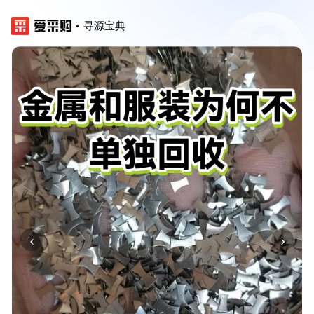
寻源宝典
‹
›