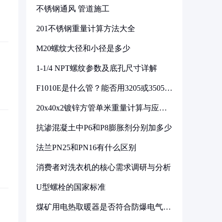
不锈钢通风 管道施工
201不锈钢重量计算方法大全
M20螺纹大径和小径是多少
1-1/4 NPT螺纹参数及底孔尺寸详解
F1010E是什么管？能否用3205或3505代
换
20x40x2镀锌方管单米重量计算与应用
分析
抗渗混凝土中P6和P8膨胀剂分别加多少
法兰PN25和PN16有什么区别
消费者对洗衣机的核心需求调研与分析
U型螺栓的国家标准
煤矿用电热取暖器是否符合防爆电气设
备标准