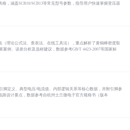
，涵盖SCB10/SCB13等常见型号参数，指导用户快速掌握变压器
法（理论公式法、查表法、在线工具法），重点解析了黄铜棒密度取
计算案例、误差分析及选材建议，数据参考GB/T 4423-2007等国家标
括各引脚定义、典型电压/电流值、内部逻辑关系等核心数据，并附引脚参
电路设计要点，数据参考自杭州士兰微电子官方规格书（版本