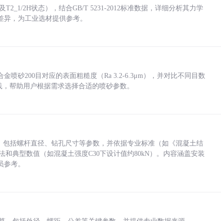
_1/2H状态），结合GB/T 5231-2012标准数据，详细分析其力学
差异，为工业选材提供参考。
砂200目对应的表面粗糙度（Ra 3.2-6.3μm），并对比不同目数
业实践，帮助用户根据需求选择合适的喷砂参数。
力，包括螺杆直径、钻孔尺寸等参数，并依据专业标准（如《混凝土结
方法和典型数值（如混凝土强度C30下设计值约80kN）。内容涵盖安装
员参考。