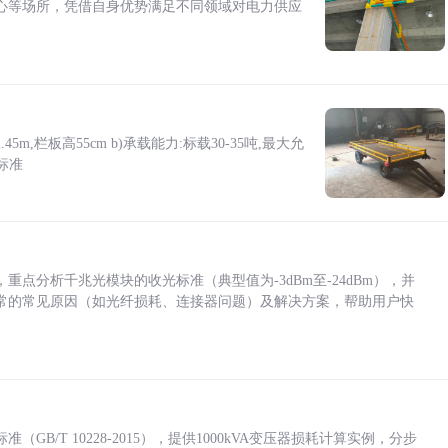
心等场所，凭借自身优势满足不同领域对电力供应
5m,栏板高55cm b)承载能力:标载30-35吨,最大允
标准
点分析千兆光模块的收光标准（典型值为-3dBm至-24dBm），并
常的常见原因（如光纤损耗、连接器问题）及解决方案，帮助用户快
/T 10228-2015），提供1000kVA变压器损耗计算实例，分步