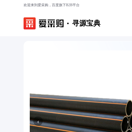
欢迎来到爱采购，百度旗下B2B平台
寻源宝典
‹
›