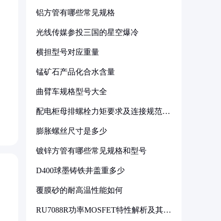
铝方管有哪些常见规格
光线传媒参投三国的星空爆冷
横担型号对应重量
锰矿石产品化合水含量
曲臂车规格型号大全
配电柜母排螺栓力矩要求及连接规范详
解
膨胀螺丝尺寸是多少
镀锌方管有哪些常见规格和型号
D400球墨铸铁井盖重多少
覆膜砂的耐高温性能如何
RU7088R功率MOSFET特性解析及其在
可调电源设计中的实践