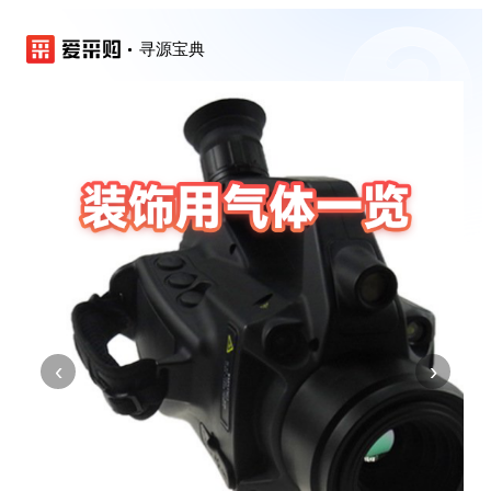
寻源宝典
‹
›