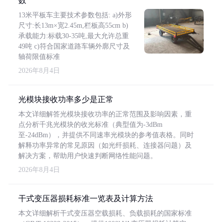
数
13米平板车主要技术参数包括: a)外形
尺寸:长13m×宽2.45m,栏板高55cm b)
承载能力:标载30-35吨,最大允许总重
49吨 c)符合国家道路车辆外廓尺寸及
轴荷限值标准
2026年8月4日
光模块接收功率多少是正常
本文详细解答光模块接收功率的正常范围及影响因素，重
点分析千兆光模块的收光标准（典型值为-3dBm
至-24dBm），并提供不同速率光模块的参考值表格。同时
解释功率异常的常见原因（如光纤损耗、连接器问题）及
解决方案，帮助用户快速判断网络性能问题。
2026年8月4日
干式变压器损耗标准一览表及计算方法
本文详细解析干式变压器空载损耗、负载损耗的国家标准