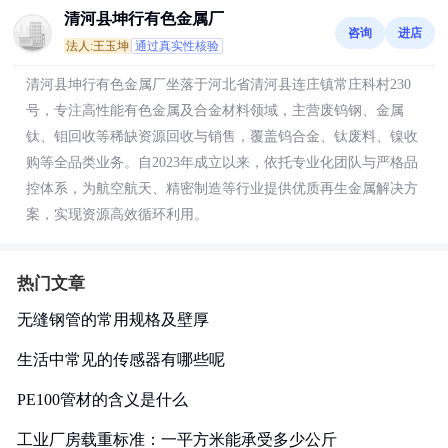
清河县坤行有色金属厂
咨询
进店
法人:王玉坤
通过真实性核验
清河县坤行有色金属厂坐落于河北省清河县连庄镇常庄科村230
号，专注高性能有色金属及合金材料领域，主营废钨钢、金属
钛、钼回收等稀缺资源回收与销售，覆盖钨合金、钛废料、镍收
购等全品类业务。自2023年成立以来，依托专业化团队与严格品
控体系，为航空航天、精密制造等行业提供优质再生金属解决方
案，实现资源高效循环利用。
热门文章
无缝钢管的常用规格及壁厚
生活中常见的传感器有哪些呢
PE100管材的含义是什么
工业厂房载重标准：一平方米能承受多少公斤