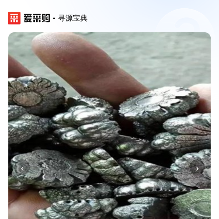
寻源宝典
‹
›