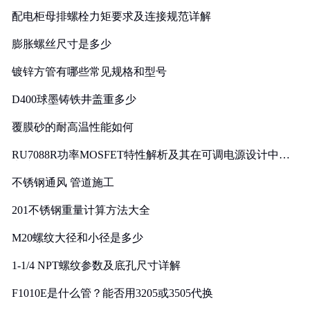
配电柜母排螺栓力矩要求及连接规范详解
膨胀螺丝尺寸是多少
镀锌方管有哪些常见规格和型号
D400球墨铸铁井盖重多少
覆膜砂的耐高温性能如何
RU7088R功率MOSFET特性解析及其在可调电源设计中的
实践
不锈钢通风 管道施工
201不锈钢重量计算方法大全
M20螺纹大径和小径是多少
1-1/4 NPT螺纹参数及底孔尺寸详解
F1010E是什么管？能否用3205或3505代换