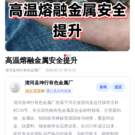
高温熔融金属安全提升
清河县坤行有色金属厂
·
2026-05-15 19:51:32
清河县坤行有色金属厂
咨询
进店
法人:王玉坤
通过真实性核验
清河县坤行有色金属厂坐落于河北省清河县连庄镇常庄科
村230号，专注高性能有色金属及合金材料领域，主营废钨
钢、金属钛、钼回收等稀缺资源回收与销售，覆盖钨合
金、钛废料、镍收购等全品类业务。自2023年成立以来，
依托专业化团队与严格品控体系，为航空航天、精密制造