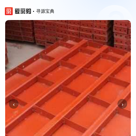
寻源宝典
‹
›