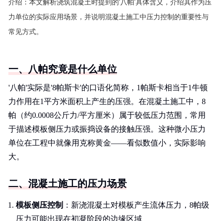
介绍：
本文解析浇筑混凝土时提到的'八帕'具体含义，介绍其作为压
力单位的实际应用场景，并说明混凝土施工中压力控制的重要性与
常见方式。
一、八帕究竟是什么单位
'八帕'实际是'8帕斯卡'的口语化简称，1帕斯卡相当于1牛顿
力作用在1平方米面积上产生的压强。在混凝土施工中，8
帕（约0.0008公斤力/平方厘米）属于较低压力范围，常用
于描述模板侧压力或振捣设备的接触压强。这种微小压力
单位在工程中就像用克称黄金——看似数值小，实际影响
大。
二、混凝土施工的压力场景
模板侧压控制
：新浇混凝土对模板产生流体压力，8帕级
压力可能出现在初凝阶段的边缘区域