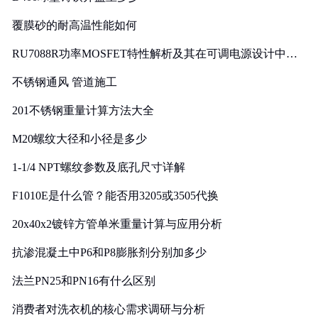
覆膜砂的耐高温性能如何
RU7088R功率MOSFET特性解析及其在可调电源设计中的
实践
不锈钢通风 管道施工
201不锈钢重量计算方法大全
M20螺纹大径和小径是多少
1-1/4 NPT螺纹参数及底孔尺寸详解
F1010E是什么管？能否用3205或3505代换
20x40x2镀锌方管单米重量计算与应用分析
抗渗混凝土中P6和P8膨胀剂分别加多少
法兰PN25和PN16有什么区别
消费者对洗衣机的核心需求调研与分析