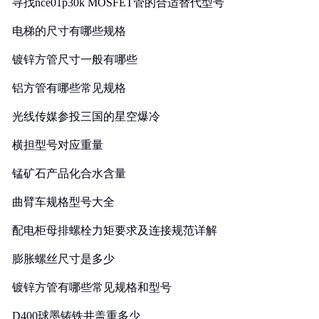
寻找nce01p30k MOSFET管的合适替代型号
电梯的尺寸有哪些规格
镀锌方管尺寸一般有哪些
铝方管有哪些常见规格
光线传媒参投三国的星空爆冷
横担型号对应重量
锰矿石产品化合水含量
曲臂车规格型号大全
配电柜母排螺栓力矩要求及连接规范详解
膨胀螺丝尺寸是多少
镀锌方管有哪些常见规格和型号
D400球墨铸铁井盖重多少