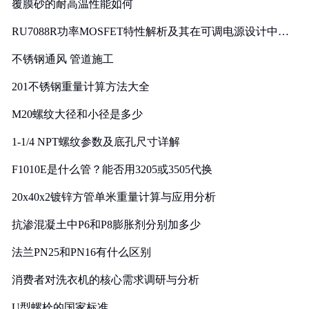
覆膜砂的耐高温性能如何
RU7088R功率MOSFET特性解析及其在可调电源设计中的
实践
不锈钢通风 管道施工
201不锈钢重量计算方法大全
M20螺纹大径和小径是多少
1-1/4 NPT螺纹参数及底孔尺寸详解
F1010E是什么管？能否用3205或3505代换
20x40x2镀锌方管单米重量计算与应用分析
抗渗混凝土中P6和P8膨胀剂分别加多少
法兰PN25和PN16有什么区别
消费者对洗衣机的核心需求调研与分析
U型螺栓的国家标准