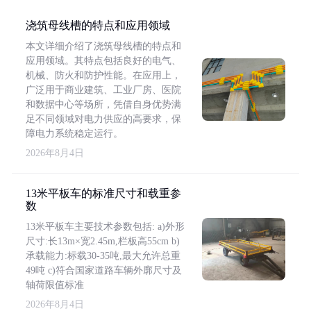
浇筑母线槽的特点和应用领域
本文详细介绍了浇筑母线槽的特点和
应用领域。其特点包括良好的电气、
机械、防火和防护性能。在应用上，
广泛用于商业建筑、工业厂房、医院
和数据中心等场所，凭借自身优势满
足不同领域对电力供应的高要求，保
障电力系统稳定运行。
2026年8月4日
13米平板车的标准尺寸和载重参
数
13米平板车主要技术参数包括: a)外形
尺寸:长13m×宽2.45m,栏板高55cm b)
承载能力:标载30-35吨,最大允许总重
49吨 c)符合国家道路车辆外廓尺寸及
轴荷限值标准
2026年8月4日