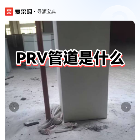
寻源宝典
‹
›