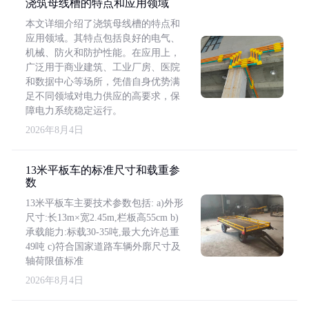
浇筑母线槽的特点和应用领域
本文详细介绍了浇筑母线槽的特点和
应用领域。其特点包括良好的电气、
机械、防火和防护性能。在应用上，
广泛用于商业建筑、工业厂房、医院
和数据中心等场所，凭借自身优势满
足不同领域对电力供应的高要求，保
障电力系统稳定运行。
2026年8月4日
13米平板车的标准尺寸和载重参
数
13米平板车主要技术参数包括: a)外形
尺寸:长13m×宽2.45m,栏板高55cm b)
承载能力:标载30-35吨,最大允许总重
49吨 c)符合国家道路车辆外廓尺寸及
轴荷限值标准
2026年8月4日