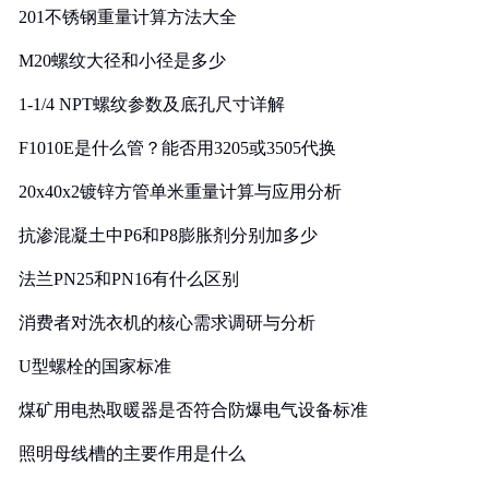
201不锈钢重量计算方法大全
M20螺纹大径和小径是多少
1-1/4 NPT螺纹参数及底孔尺寸详解
F1010E是什么管？能否用3205或3505代换
20x40x2镀锌方管单米重量计算与应用分析
抗渗混凝土中P6和P8膨胀剂分别加多少
法兰PN25和PN16有什么区别
消费者对洗衣机的核心需求调研与分析
U型螺栓的国家标准
煤矿用电热取暖器是否符合防爆电气设备标准
照明母线槽的主要作用是什么