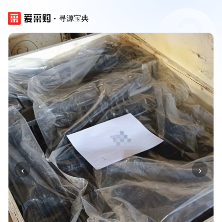
寻源宝典
‹
›