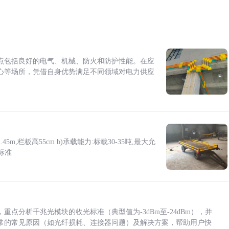
点包括良好的电气、机械、防火和防护性能。在应
心等场所，凭借自身优势满足不同领域对电力供应
5m,栏板高55cm b)承载能力:标载30-35吨,最大允
标准
点分析千兆光模块的收光标准（典型值为-3dBm至-24dBm），并
常的常见原因（如光纤损耗、连接器问题）及解决方案，帮助用户快