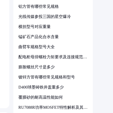
铝方管有哪些常见规格
光线传媒参投三国的星空爆冷
横担型号对应重量
锰矿石产品化合水含量
曲臂车规格型号大全
配电柜母排螺栓力矩要求及连接规范详
解
膨胀螺丝尺寸是多少
镀锌方管有哪些常见规格和型号
D400球墨铸铁井盖重多少
覆膜砂的耐高温性能如何
RU7088R功率MOSFET特性解析及其在
可调电源设计中的实践