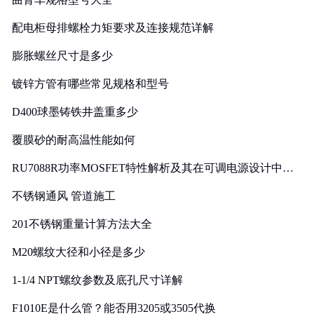
配电柜母排螺栓力矩要求及连接规范详解
膨胀螺丝尺寸是多少
镀锌方管有哪些常见规格和型号
D400球墨铸铁井盖重多少
覆膜砂的耐高温性能如何
RU7088R功率MOSFET特性解析及其在可调电源设计中的
实践
不锈钢通风 管道施工
201不锈钢重量计算方法大全
M20螺纹大径和小径是多少
1-1/4 NPT螺纹参数及底孔尺寸详解
F1010E是什么管？能否用3205或3505代换