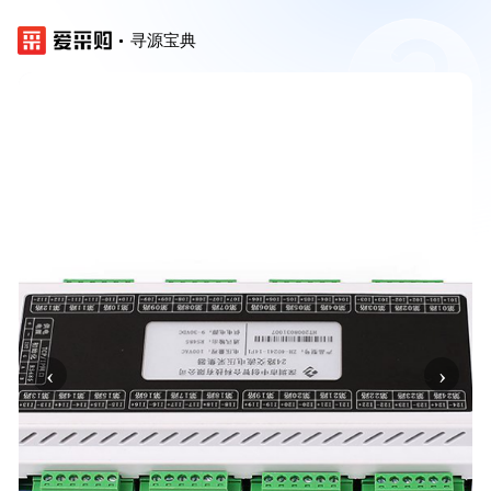
寻源宝典
‹
›