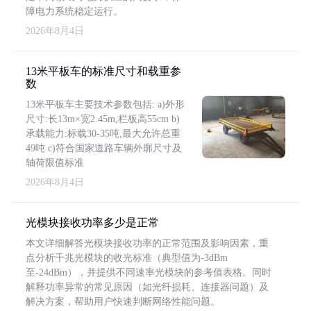
障电力系统稳定运行。
2026年8月4日
13米平板车的标准尺寸和载重参
数
13米平板车主要技术参数包括: a)外形
尺寸:长13m×宽2.45m,栏板高55cm b)
承载能力:标载30-35吨,最大允许总重
49吨 c)符合国家道路车辆外廓尺寸及
轴荷限值标准
2026年8月4日
光模块接收功率多少是正常
本文详细解答光模块接收功率的正常范围及影响因素，重
点分析千兆光模块的收光标准（典型值为-3dBm
至-24dBm），并提供不同速率光模块的参考值表格。同时
解释功率异常的常见原因（如光纤损耗、连接器问题）及
解决方案，帮助用户快速判断网络性能问题。