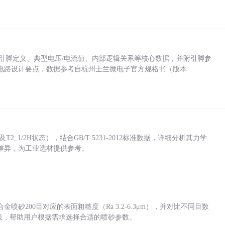
括各引脚定义、典型电压/电流值、内部逻辑关系等核心数据，并附引脚参
电路设计要点，数据参考自杭州士兰微电子官方规格书（版本
_1/2H状态），结合GB/T 5231-2012标准数据，详细分析其力学
差异，为工业选材提供参考。
砂200目对应的表面粗糙度（Ra 3.2-6.3μm），并对比不同目数
业实践，帮助用户根据需求选择合适的喷砂参数。