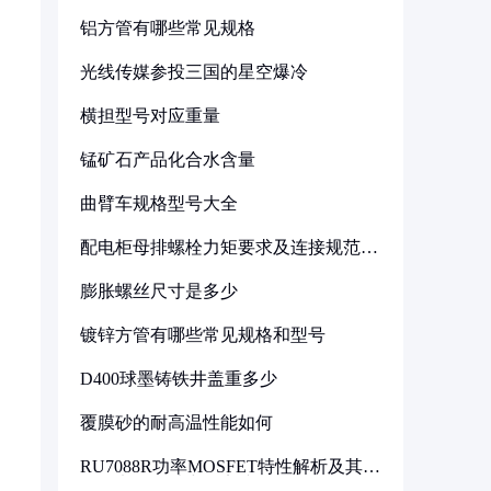
铝方管有哪些常见规格
光线传媒参投三国的星空爆冷
横担型号对应重量
锰矿石产品化合水含量
曲臂车规格型号大全
配电柜母排螺栓力矩要求及连接规范详
解
膨胀螺丝尺寸是多少
镀锌方管有哪些常见规格和型号
D400球墨铸铁井盖重多少
覆膜砂的耐高温性能如何
RU7088R功率MOSFET特性解析及其在
可调电源设计中的实践