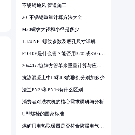
不锈钢通风 管道施工
201不锈钢重量计算方法大全
M20螺纹大径和小径是多少
1-1/4 NPT螺纹参数及底孔尺寸详解
F1010E是什么管？能否用3205或3505代
换
20x40x2镀锌方管单米重量计算与应用
分析
抗渗混凝土中P6和P8膨胀剂分别加多少
法兰PN25和PN16有什么区别
消费者对洗衣机的核心需求调研与分析
U型螺栓的国家标准
煤矿用电热取暖器是否符合防爆电气设
备标准