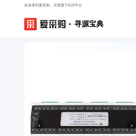
欢迎来到爱采购，百度旗下B2B平台
寻源宝典
‹
›