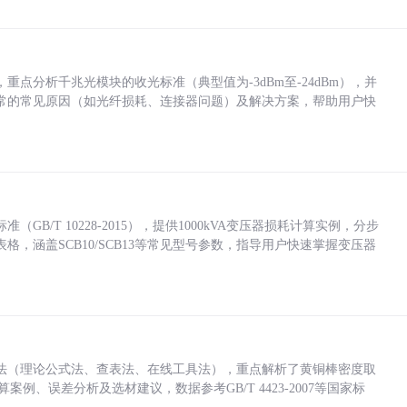
点分析千兆光模块的收光标准（典型值为-3dBm至-24dBm），并
常的常见原因（如光纤损耗、连接器问题）及解决方案，帮助用户快
/T 10228-2015），提供1000kVA变压器损耗计算实例，分步
，涵盖SCB10/SCB13等常见型号参数，指导用户快速掌握变压器
法（理论公式法、查表法、在线工具法），重点解析了黄铜棒密度取
计算案例、误差分析及选材建议，数据参考GB/T 4423-2007等国家标