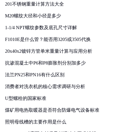
201不锈钢重量计算方法大全
M20螺纹大径和小径是多少
1-1/4 NPT螺纹参数及底孔尺寸详解
F1010E是什么管？能否用3205或3505代换
20x40x2镀锌方管单米重量计算与应用分析
抗渗混凝土中P6和P8膨胀剂分别加多少
法兰PN25和PN16有什么区别
消费者对洗衣机的核心需求调研与分析
U型螺栓的国家标准
煤矿用电热取暖器是否符合防爆电气设备标准
照明母线槽的主要作用是什么