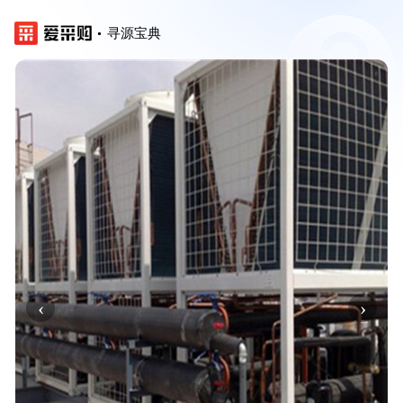
寻源宝典
‹
›