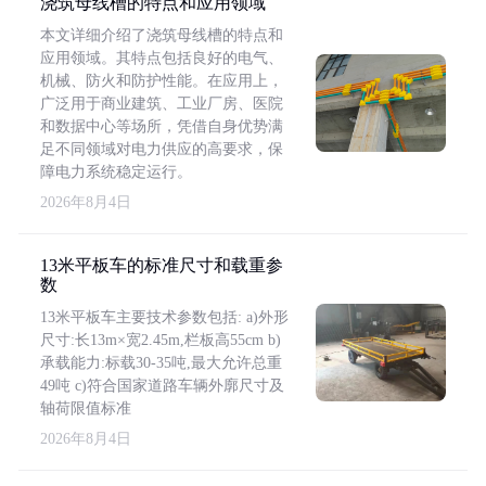
浇筑母线槽的特点和应用领域
本文详细介绍了浇筑母线槽的特点和
应用领域。其特点包括良好的电气、
机械、防火和防护性能。在应用上，
广泛用于商业建筑、工业厂房、医院
和数据中心等场所，凭借自身优势满
足不同领域对电力供应的高要求，保
障电力系统稳定运行。
2026年8月4日
13米平板车的标准尺寸和载重参
数
13米平板车主要技术参数包括: a)外形
尺寸:长13m×宽2.45m,栏板高55cm b)
承载能力:标载30-35吨,最大允许总重
49吨 c)符合国家道路车辆外廓尺寸及
轴荷限值标准
2026年8月4日