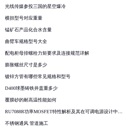
光线传媒参投三国的星空爆冷
横担型号对应重量
锰矿石产品化合水含量
曲臂车规格型号大全
配电柜母排螺栓力矩要求及连接规范详解
膨胀螺丝尺寸是多少
镀锌方管有哪些常见规格和型号
D400球墨铸铁井盖重多少
覆膜砂的耐高温性能如何
RU7088R功率MOSFET特性解析及其在可调电源设计中的
实践
不锈钢通风 管道施工