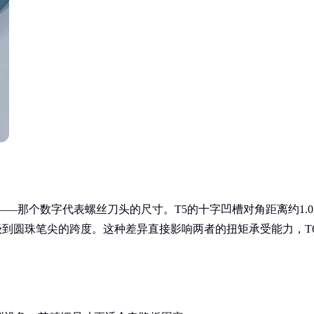
——那个数字代表螺丝刀头的尺寸。T5的十字凹槽对角距离约1.0
升级到圆珠笔尖的跨度。这种差异直接影响两者的扭矩承受能力，T