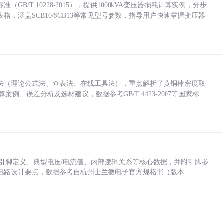
/T 10228-2015），提供1000kVA变压器损耗计算实例，分步
，涵盖SCB10/SCB13等常见型号参数，指导用户快速掌握变压器
法（理论公式法、查表法、在线工具法），重点解析了黄铜棒密度取
计算案例、误差分析及选材建议，数据参考GB/T 4423-2007等国家标
括各引脚定义、典型电压/电流值、内部逻辑关系等核心数据，并附引脚参
电路设计要点，数据参考自杭州士兰微电子官方规格书（版本