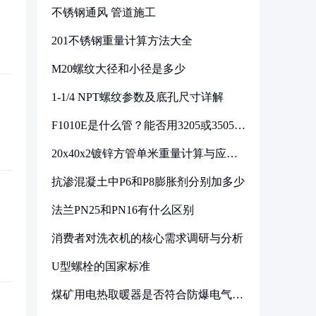
不锈钢通风 管道施工
201不锈钢重量计算方法大全
M20螺纹大径和小径是多少
1-1/4 NPT螺纹参数及底孔尺寸详解
F1010E是什么管？能否用3205或3505代
换
20x40x2镀锌方管单米重量计算与应用
分析
抗渗混凝土中P6和P8膨胀剂分别加多少
法兰PN25和PN16有什么区别
消费者对洗衣机的核心需求调研与分析
U型螺栓的国家标准
煤矿用电热取暖器是否符合防爆电气设
备标准