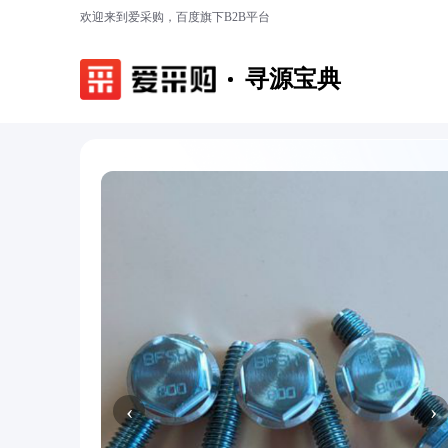
欢迎来到爱采购，百度旗下B2B平台
寻源宝典
‹
›