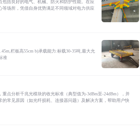
点包括良好的电气、机械、防火和防护性能。在应
心等场所，凭借自身优势满足不同领域对电力供应
5m,栏板高55cm b)承载能力:标载30-35吨,最大允
标准
点分析千兆光模块的收光标准（典型值为-3dBm至-24dBm），并
常的常见原因（如光纤损耗、连接器问题）及解决方案，帮助用户快