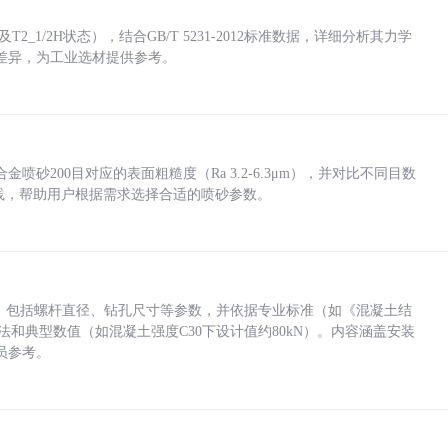
_1/2H状态），结合GB/T 5231-2012标准数据，详细分析其力学
差异，为工业选材提供参考。
砂200目对应的表面粗糙度（Ra 3.2-6.3μm），并对比不同目数
业实践，帮助用户根据需求选择合适的喷砂参数。
力，包括螺杆直径、钻孔尺寸等参数，并依据专业标准（如《混凝土结
方法和典型数值（如混凝土强度C30下设计值约80kN）。内容涵盖安装
员参考。