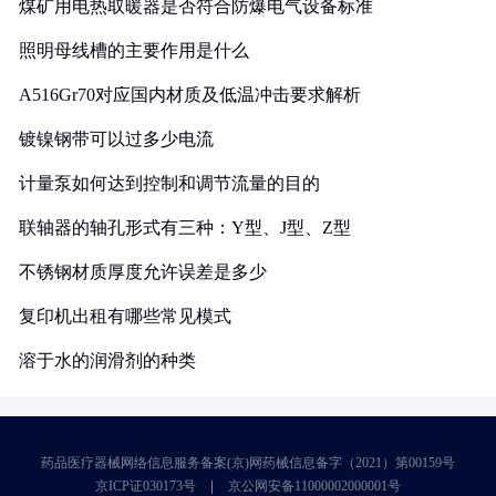
煤矿用电热取暖器是否符合防爆电气设备标准
照明母线槽的主要作用是什么
A516Gr70对应国内材质及低温冲击要求解析
镀镍钢带可以过多少电流
计量泵如何达到控制和调节流量的目的
联轴器的轴孔形式有三种：Y型、J型、Z型
不锈钢材质厚度允许误差是多少
复印机出租有哪些常见模式
溶于水的润滑剂的种类
药品医疗器械网络信息服务备案(京)网药械信息备字（2021）第00159号
京ICP证030173号
京公网安备11000002000001号