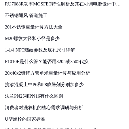
RU7088R功率MOSFET特性解析及其在可调电源设计中的
实践
不锈钢通风 管道施工
201不锈钢重量计算方法大全
M20螺纹大径和小径是多少
1-1/4 NPT螺纹参数及底孔尺寸详解
F1010E是什么管？能否用3205或3505代换
20x40x2镀锌方管单米重量计算与应用分析
抗渗混凝土中P6和P8膨胀剂分别加多少
法兰PN25和PN16有什么区别
消费者对洗衣机的核心需求调研与分析
U型螺栓的国家标准