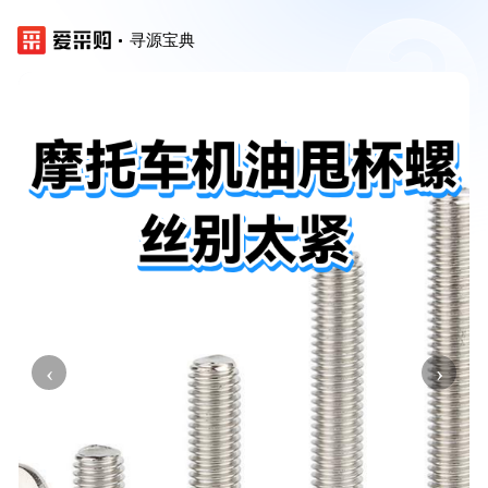
寻源宝典
‹
›