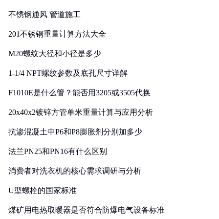
实践
不锈钢通风 管道施工
201不锈钢重量计算方法大全
M20螺纹大径和小径是多少
1-1/4 NPT螺纹参数及底孔尺寸详解
F1010E是什么管？能否用3205或3505代换
20x40x2镀锌方管单米重量计算与应用分析
抗渗混凝土中P6和P8膨胀剂分别加多少
法兰PN25和PN16有什么区别
消费者对洗衣机的核心需求调研与分析
U型螺栓的国家标准
煤矿用电热取暖器是否符合防爆电气设备标准