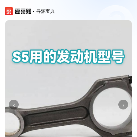
寻源宝典
‹
›