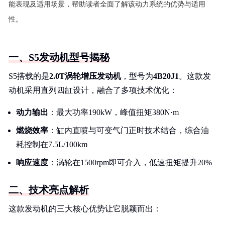
能表现及适用场景，帮助读者全面了解该动力系统的优势与适用
性。
一、S5发动机型号揭秘
S5搭载的是
2.0T涡轮增压发动机
，型号为
4B20J1
。这款发
动机采用直列四缸设计，融合了多项技术优化：
动力输出
：最大功率190kW，峰值扭矩380N·m
燃烧效率
：缸内直喷与可变气门正时技术结合，综合油
耗控制在7.5L/100km
响应速度
：涡轮在1500rpm即可介入，低速扭矩提升20%
二、技术亮点解析
这款发动机的三大核心优势让它脱颖而出：