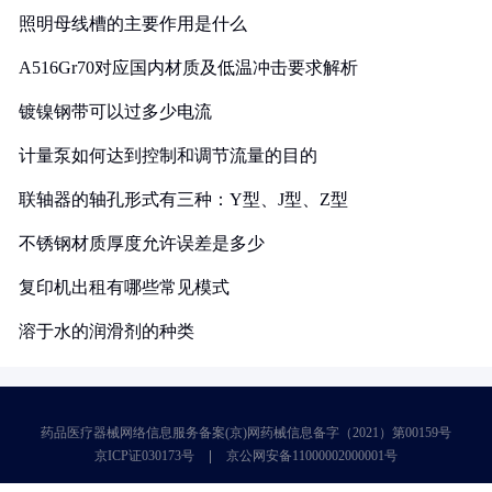
照明母线槽的主要作用是什么
A516Gr70对应国内材质及低温冲击要求解析
镀镍钢带可以过多少电流
计量泵如何达到控制和调节流量的目的
联轴器的轴孔形式有三种：Y型、J型、Z型
不锈钢材质厚度允许误差是多少
复印机出租有哪些常见模式
溶于水的润滑剂的种类
药品医疗器械网络信息服务备案(京)网药械信息备字（2021）第00159号
京ICP证030173号
京公网安备11000002000001号