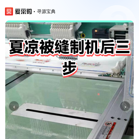
寻源宝典
‹
›