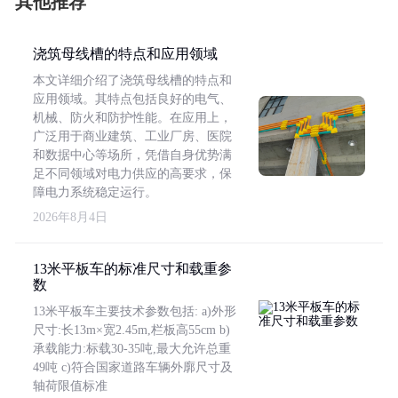
其他推荐
浇筑母线槽的特点和应用领域
本文详细介绍了浇筑母线槽的特点和
应用领域。其特点包括良好的电气、
机械、防火和防护性能。在应用上，
广泛用于商业建筑、工业厂房、医院
和数据中心等场所，凭借自身优势满
足不同领域对电力供应的高要求，保
障电力系统稳定运行。
2026年8月4日
13米平板车的标准尺寸和载重参
数
13米平板车主要技术参数包括: a)外形
尺寸:长13m×宽2.45m,栏板高55cm b)
承载能力:标载30-35吨,最大允许总重
49吨 c)符合国家道路车辆外廓尺寸及
轴荷限值标准