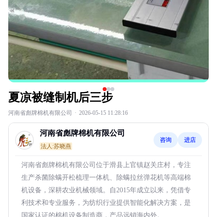
夏凉被缝制机后三步
河南省彪牌棉机有限公司
·
2026-05-15 11:28:16
河南省彪牌棉机有限公司
咨询
进店
法人:苏晓燕
河南省彪牌棉机有限公司位于滑县上官镇赵关庄村，专注
生产杀菌除螨开松梳理一体机、除螨拉丝弹花机等高端棉
机设备，深耕农业机械领域。自2015年成立以来，凭借专
利技术和专业服务，为纺织行业提供智能化解决方案，是
国家认证的棉机设备制造商，产品远销海内外。