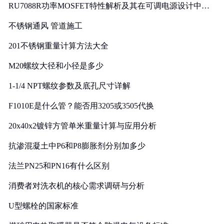
RU7088R功率MOSFET特性解析及其在可调电源设计中的
实践
不锈钢通风 管道施工
201不锈钢重量计算方法大全
M20螺纹大径和小径是多少
1-1/4 NPT螺纹参数及底孔尺寸详解
F1010E是什么管？能否用3205或3505代换
20x40x2镀锌方管单米重量计算与应用分析
抗渗混凝土中P6和P8膨胀剂分别加多少
法兰PN25和PN16有什么区别
消费者对洗衣机的核心需求调研与分析
U型螺栓的国家标准