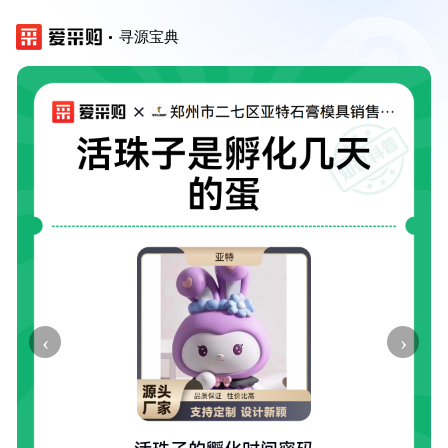
寻源宝典
‹
›