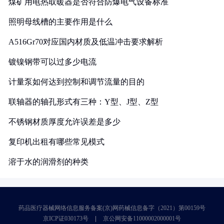
煤矿用电热取暖器是否符合防爆电气设备标准
照明母线槽的主要作用是什么
A516Gr70对应国内材质及低温冲击要求解析
镀镍钢带可以过多少电流
计量泵如何达到控制和调节流量的目的
联轴器的轴孔形式有三种：Y型、J型、Z型
不锈钢材质厚度允许误差是多少
复印机出租有哪些常见模式
溶于水的润滑剂的种类
药品医疗器械网络信息服务备案(京)网药械信息备字（2021）第00159号
京ICP证030173号
京公网安备11000002000001号