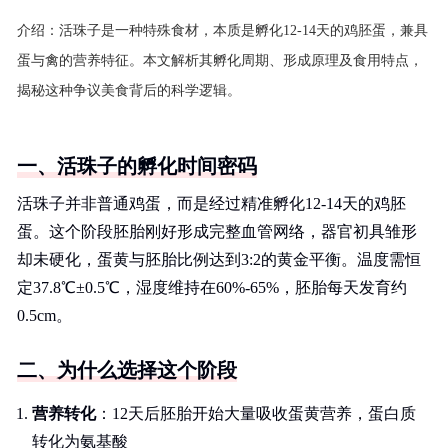
介绍：
活珠子是一种特殊食材，本质是孵化12-14天的鸡胚蛋，兼具
蛋与禽的营养特征。本文解析其孵化周期、形成原理及食用特点，
揭秘这种争议美食背后的科学逻辑。
一、活珠子的孵化时间密码
活珠子并非普通鸡蛋，而是经过精准孵化12-14天的鸡胚
蛋。这个阶段胚胎刚好形成完整血管网络，器官初具雏形
却未硬化，蛋黄与胚胎比例达到3:2的黄金平衡。温度需恒
定37.8℃±0.5℃，湿度维持在60%-65%，胚胎每天发育约
0.5cm。
二、为什么选择这个阶段
营养转化
：12天后胚胎开始大量吸收蛋黄营养，蛋白质
转化为氨基酸