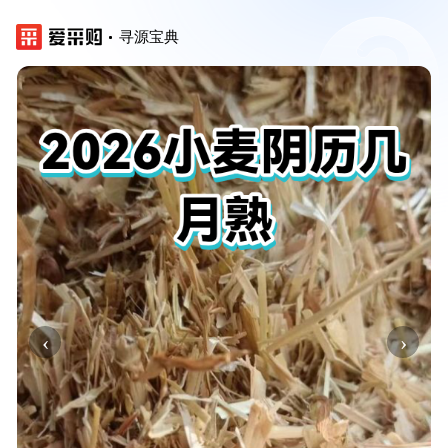
寻源宝典
‹
›