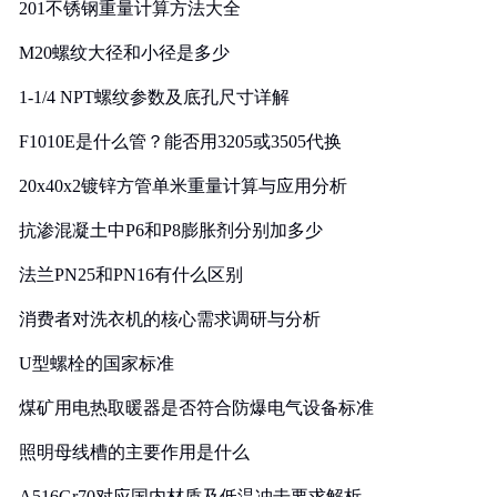
201不锈钢重量计算方法大全
M20螺纹大径和小径是多少
1-1/4 NPT螺纹参数及底孔尺寸详解
F1010E是什么管？能否用3205或3505代换
20x40x2镀锌方管单米重量计算与应用分析
抗渗混凝土中P6和P8膨胀剂分别加多少
法兰PN25和PN16有什么区别
消费者对洗衣机的核心需求调研与分析
U型螺栓的国家标准
煤矿用电热取暖器是否符合防爆电气设备标准
照明母线槽的主要作用是什么
A516Gr70对应国内材质及低温冲击要求解析