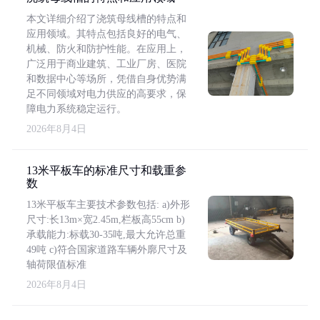
本文详细介绍了浇筑母线槽的特点和
应用领域。其特点包括良好的电气、
机械、防火和防护性能。在应用上，
广泛用于商业建筑、工业厂房、医院
和数据中心等场所，凭借自身优势满
足不同领域对电力供应的高要求，保
障电力系统稳定运行。
2026年8月4日
13米平板车的标准尺寸和载重参
数
13米平板车主要技术参数包括: a)外形
尺寸:长13m×宽2.45m,栏板高55cm b)
承载能力:标载30-35吨,最大允许总重
49吨 c)符合国家道路车辆外廓尺寸及
轴荷限值标准
2026年8月4日