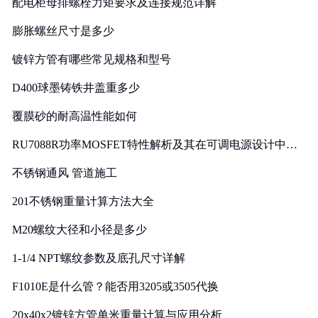
配电柜母排螺栓力矩要求及连接规范详解
膨胀螺丝尺寸是多少
镀锌方管有哪些常见规格和型号
D400球墨铸铁井盖重多少
覆膜砂的耐高温性能如何
RU7088R功率MOSFET特性解析及其在可调电源设计中的
实践
不锈钢通风 管道施工
201不锈钢重量计算方法大全
M20螺纹大径和小径是多少
1-1/4 NPT螺纹参数及底孔尺寸详解
F1010E是什么管？能否用3205或3505代换
20x40x2镀锌方管单米重量计算与应用分析