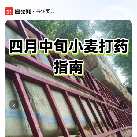
寻源宝典
‹
›