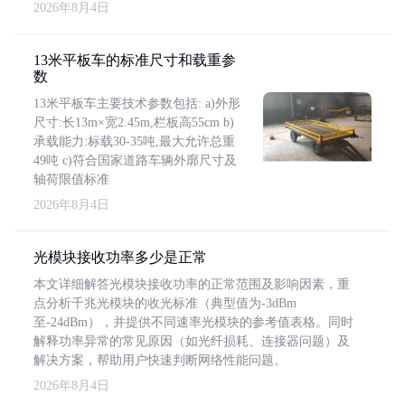
2026年8月4日
13米平板车的标准尺寸和载重参
数
13米平板车主要技术参数包括: a)外形
尺寸:长13m×宽2.45m,栏板高55cm b)
承载能力:标载30-35吨,最大允许总重
49吨 c)符合国家道路车辆外廓尺寸及
轴荷限值标准
2026年8月4日
光模块接收功率多少是正常
本文详细解答光模块接收功率的正常范围及影响因素，重
点分析千兆光模块的收光标准（典型值为-3dBm
至-24dBm），并提供不同速率光模块的参考值表格。同时
解释功率异常的常见原因（如光纤损耗、连接器问题）及
解决方案，帮助用户快速判断网络性能问题。
2026年8月4日