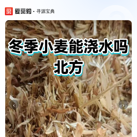
寻源宝典
‹
›