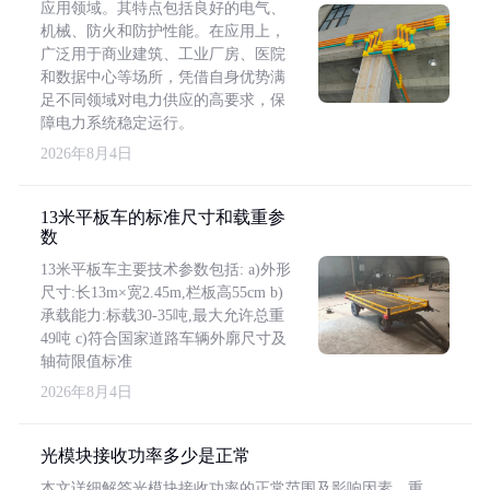
应用领域。其特点包括良好的电气、
机械、防火和防护性能。在应用上，
广泛用于商业建筑、工业厂房、医院
和数据中心等场所，凭借自身优势满
足不同领域对电力供应的高要求，保
障电力系统稳定运行。
2026年8月4日
13米平板车的标准尺寸和载重参
数
13米平板车主要技术参数包括: a)外形
尺寸:长13m×宽2.45m,栏板高55cm b)
承载能力:标载30-35吨,最大允许总重
49吨 c)符合国家道路车辆外廓尺寸及
轴荷限值标准
2026年8月4日
光模块接收功率多少是正常
本文详细解答光模块接收功率的正常范围及影响因素，重