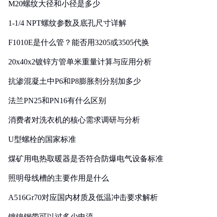
M20螺纹大径和小径是多少
1-1/4 NPT螺纹参数及底孔尺寸详解
F1010E是什么管？能否用3205或3505代换
20x40x2镀锌方管单米重量计算与应用分析
抗渗混凝土中P6和P8膨胀剂分别加多少
法兰PN25和PN16有什么区别
消费者对洗衣机的核心需求调研与分析
U型螺栓的国家标准
煤矿用电热取暖器是否符合防爆电气设备标准
照明母线槽的主要作用是什么
A516Gr70对应国内材质及低温冲击要求解析
镀镍钢带可以过多少电流