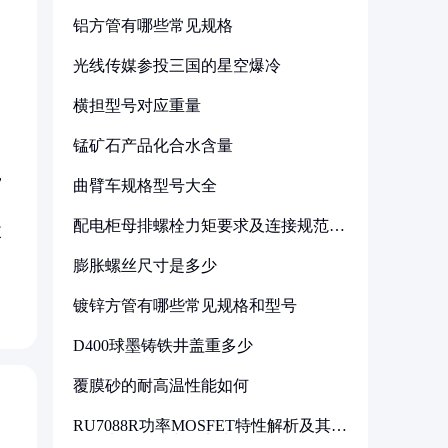
铝方管有哪些常见规格
光线传媒参投三国的星空爆冷
横担型号对应重量
锰矿石产品化合水含量
，
曲臂车规格型号大全
配电柜母排螺栓力矩要求及连接规范详
改
解
膨胀螺丝尺寸是多少
镀锌方管有哪些常见规格和型号
D400球墨铸铁井盖重多少
覆膜砂的耐高温性能如何
RU7088R功率MOSFET特性解析及其在
可调电源设计中的实践