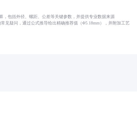
底孔计算，包括外径、螺距、公差等关键参数，并提供专业数据来源
孔尺寸的常见疑问，通过公式推导给出精确推荐值（Φ5.18mm），并附加工艺
药品医疗器械网络信息服务备案(京)网药械信息备字（2021）第00159号
京ICP证030173号
京公网安备11000002000001号