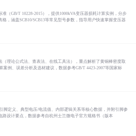
/T 10228-2015），提供1000kVA变压器损耗计算实例，分步
，涵盖SCB10/SCB13等常见型号参数，指导用户快速掌握变压器
法（理论公式法、查表法、在线工具法），重点解析了黄铜棒密度取
计算案例、误差分析及选材建议，数据参考GB/T 4423-2007等国家标
括各引脚定义、典型电压/电流值、内部逻辑关系等核心数据，并附引脚参
电路设计要点，数据参考自杭州士兰微电子官方规格书（版本