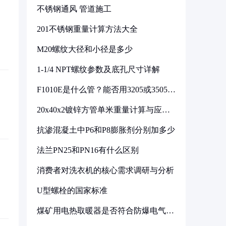
不锈钢通风 管道施工
201不锈钢重量计算方法大全
M20螺纹大径和小径是多少
1-1/4 NPT螺纹参数及底孔尺寸详解
F1010E是什么管？能否用3205或3505代
换
20x40x2镀锌方管单米重量计算与应用
分析
抗渗混凝土中P6和P8膨胀剂分别加多少
法兰PN25和PN16有什么区别
消费者对洗衣机的核心需求调研与分析
U型螺栓的国家标准
煤矿用电热取暖器是否符合防爆电气设
备标准