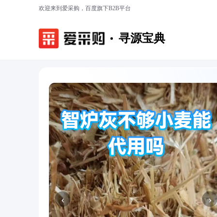
欢迎来到爱采购，百度旗下B2B平台
寻源宝典
‹
›