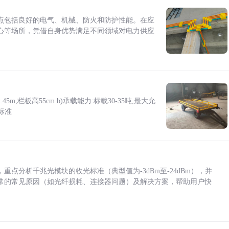
点包括良好的电气、机械、防火和防护性能。在应
心等场所，凭借自身优势满足不同领域对电力供应
5m,栏板高55cm b)承载能力:标载30-35吨,最大允
标准
点分析千兆光模块的收光标准（典型值为-3dBm至-24dBm），并
常的常见原因（如光纤损耗、连接器问题）及解决方案，帮助用户快