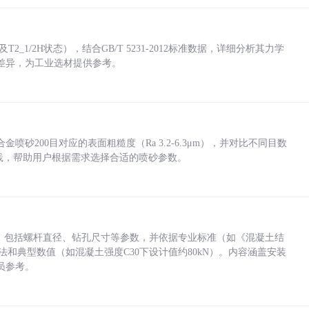
_1/2H状态），结合GB/T 5231-2012标准数据，详细分析其力学
差异，为工业选材提供参考。
砂200目对应的表面粗糙度（Ra 3.2-6.3μm），并对比不同目数
业实践，帮助用户根据需求选择合适的喷砂参数。
力，包括螺杆直径、钻孔尺寸等参数，并依据专业标准（如《混凝土结
方法和典型数值（如混凝土强度C30下设计值约80kN）。内容涵盖安装
员参考。