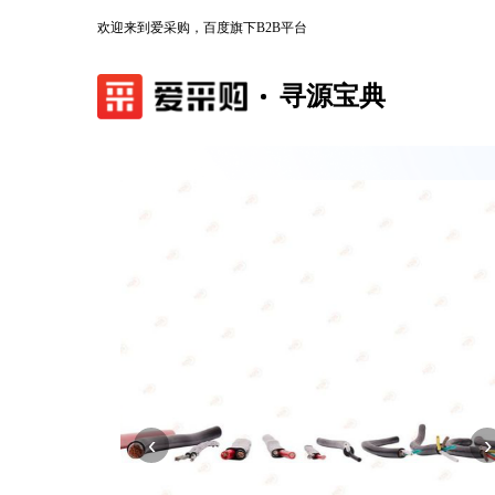
欢迎来到爱采购，百度旗下B2B平台
寻源宝典
‹
›