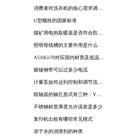
消费者对洗衣机的核心需求调研
与分析
U型螺栓的国家标准
煤矿用电热取暖器是否符合防爆
电气设备标准
照明母线槽的主要作用是什么
A516Gr70对应国内材质及低温冲
击要求解析
镀镍钢带可以过多少电流
计量泵如何达到控制和调节流量
的目的
联轴器的轴孔形式有三种：Y
型、J型、Z型
不锈钢材质厚度允许误差是多少
复印机出租有哪些常见模式
溶于水的润滑剂的种类