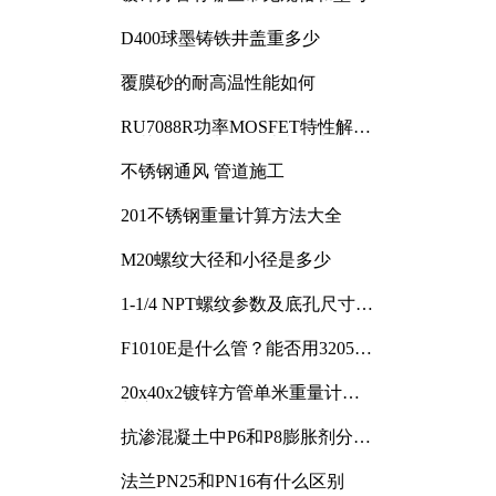
D400球墨铸铁井盖重多少
覆膜砂的耐高温性能如何
RU7088R功率MOSFET特性解析
及其在可调电源设计中的实践
不锈钢通风 管道施工
201不锈钢重量计算方法大全
M20螺纹大径和小径是多少
1-1/4 NPT螺纹参数及底孔尺寸详
解
F1010E是什么管？能否用3205或
3505代换
20x40x2镀锌方管单米重量计算
与应用分析
抗渗混凝土中P6和P8膨胀剂分别
加多少
法兰PN25和PN16有什么区别