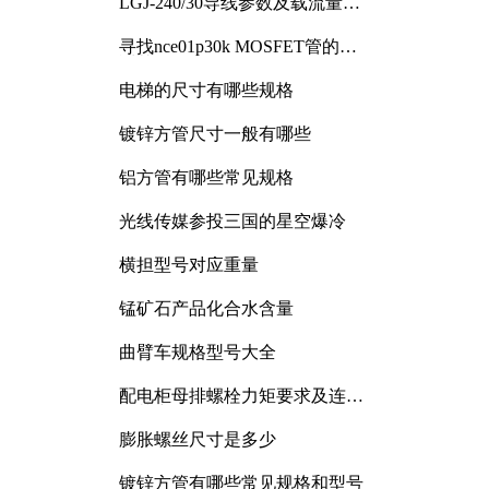
LGJ-240/30导线参数及载流量解
析
寻找nce01p30k MOSFET管的合
适替代型号
电梯的尺寸有哪些规格
镀锌方管尺寸一般有哪些
铝方管有哪些常见规格
光线传媒参投三国的星空爆冷
横担型号对应重量
锰矿石产品化合水含量
曲臂车规格型号大全
配电柜母排螺栓力矩要求及连接
规范详解
膨胀螺丝尺寸是多少
镀锌方管有哪些常见规格和型号