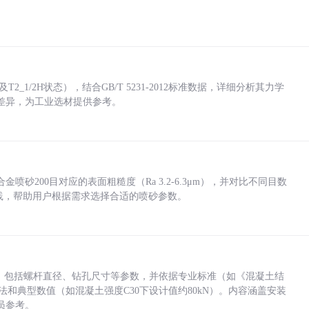
_1/2H状态），结合GB/T 5231-2012标准数据，详细分析其力学
差异，为工业选材提供参考。
砂200目对应的表面粗糙度（Ra 3.2-6.3μm），并对比不同目数
业实践，帮助用户根据需求选择合适的喷砂参数。
力，包括螺杆直径、钻孔尺寸等参数，并依据专业标准（如《混凝土结
方法和典型数值（如混凝土强度C30下设计值约80kN）。内容涵盖安装
员参考。