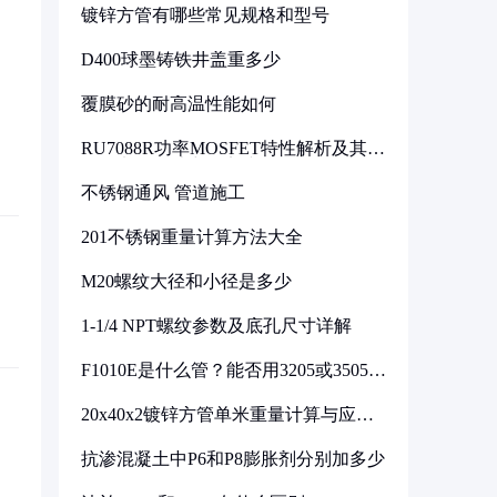
镀锌方管有哪些常见规格和型号
D400球墨铸铁井盖重多少
覆膜砂的耐高温性能如何
RU7088R功率MOSFET特性解析及其在
可调电源设计中的实践
不锈钢通风 管道施工
201不锈钢重量计算方法大全
M20螺纹大径和小径是多少
1-1/4 NPT螺纹参数及底孔尺寸详解
F1010E是什么管？能否用3205或3505代
换
20x40x2镀锌方管单米重量计算与应用
分析
抗渗混凝土中P6和P8膨胀剂分别加多少