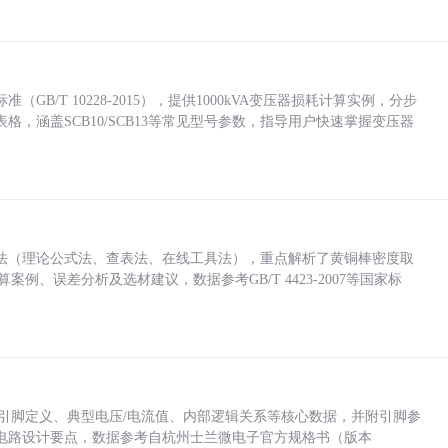
/T 10228-2015），提供1000kVA变压器损耗计算实例，分步
，涵盖SCB10/SCB13等常见型号参数，指导用户快速掌握变压器
法（理论公式法、查表法、在线工具法），重点解析了黄铜棒密度取
计算案例、误差分析及选材建议，数据参考GB/T 4423-2007等国家标
括各引脚定义、典型电压/电流值、内部逻辑关系等核心数据，并附引脚参
电路设计要点，数据参考自杭州士兰微电子官方规格书（版本