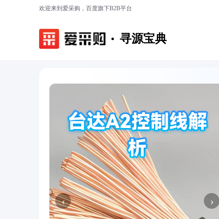
欢迎来到爱采购，百度旗下B2B平台
寻源宝典
‹
›