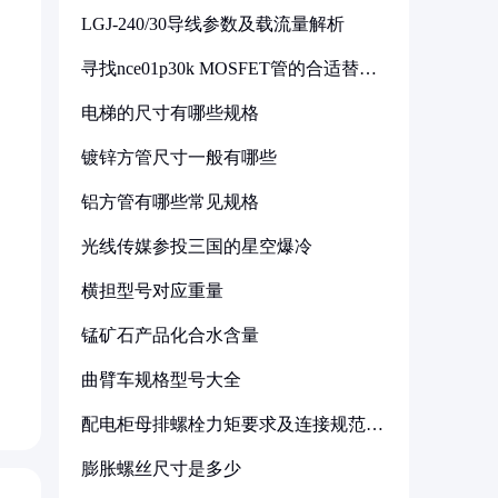
LGJ-240/30导线参数及载流量解析
寻找nce01p30k MOSFET管的合适替代
型号
电梯的尺寸有哪些规格
镀锌方管尺寸一般有哪些
铝方管有哪些常见规格
光线传媒参投三国的星空爆冷
横担型号对应重量
锰矿石产品化合水含量
曲臂车规格型号大全
配电柜母排螺栓力矩要求及连接规范详
解
膨胀螺丝尺寸是多少