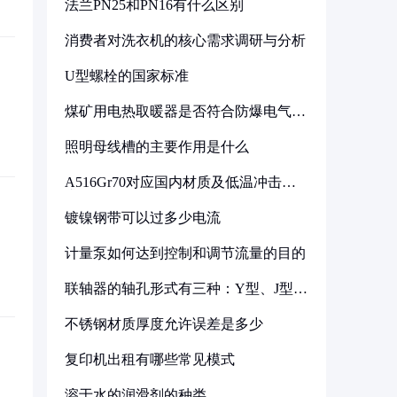
法兰PN25和PN16有什么区别
消费者对洗衣机的核心需求调研与分析
U型螺栓的国家标准
煤矿用电热取暖器是否符合防爆电气设
备标准
照明母线槽的主要作用是什么
A516Gr70对应国内材质及低温冲击要
求解析
镀镍钢带可以过多少电流
计量泵如何达到控制和调节流量的目的
联轴器的轴孔形式有三种：Y型、J型、
Z型
不锈钢材质厚度允许误差是多少
复印机出租有哪些常见模式
溶于水的润滑剂的种类