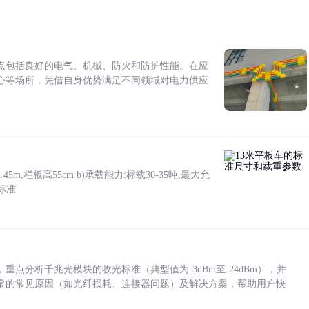
点包括良好的电气、机械、防火和防护性能。在应
心等场所，凭借自身优势满足不同领域对电力供应
5m,栏板高55cm b)承载能力:标载30-35吨,最大允
标准
点分析千兆光模块的收光标准（典型值为-3dBm至-24dBm），并
常的常见原因（如光纤损耗、连接器问题）及解决方案，帮助用户快