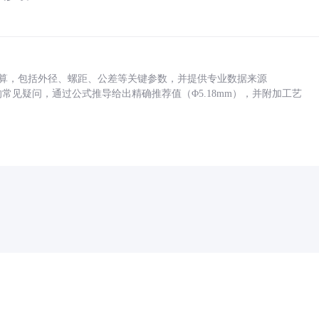
底孔计算，包括外径、螺距、公差等关键参数，并提供专业数据来源
孔尺寸的常见疑问，通过公式推导给出精确推荐值（Φ5.18mm），并附加工艺
药品医疗器械网络信息服务备案(京)网药械信息备字（2021）第00159号