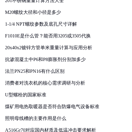
201不锈钢重量计算方法大全
M20螺纹大径和小径是多少
1-1/4 NPT螺纹参数及底孔尺寸详解
F1010E是什么管？能否用3205或3505代换
20x40x2镀锌方管单米重量计算与应用分析
抗渗混凝土中P6和P8膨胀剂分别加多少
法兰PN25和PN16有什么区别
消费者对洗衣机的核心需求调研与分析
U型螺栓的国家标准
煤矿用电热取暖器是否符合防爆电气设备标准
照明母线槽的主要作用是什么
A516Gr70对应国内材质及低温冲击要求解析