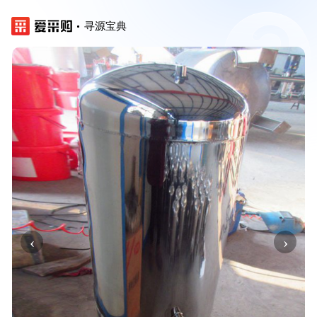
寻源宝典
‹
›