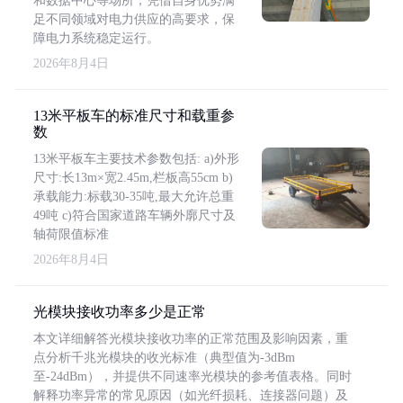
和数据中心等场所，凭借自身优势满
足不同领域对电力供应的高要求，保
障电力系统稳定运行。
2026年8月4日
13米平板车的标准尺寸和载重参
数
13米平板车主要技术参数包括: a)外形
尺寸:长13m×宽2.45m,栏板高55cm b)
承载能力:标载30-35吨,最大允许总重
49吨 c)符合国家道路车辆外廓尺寸及
轴荷限值标准
2026年8月4日
光模块接收功率多少是正常
本文详细解答光模块接收功率的正常范围及影响因素，重
点分析千兆光模块的收光标准（典型值为-3dBm
至-24dBm），并提供不同速率光模块的参考值表格。同时
解释功率异常的常见原因（如光纤损耗、连接器问题）及