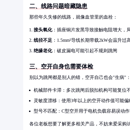
二、线路问题暗藏隐患
那些年久失修的线路，就像血管里的血栓：
接头氧化
：插座铜片发黑导致接触电阻增大，
线径不足
：1.5mm²导线长期带载2kW会温升过
绝缘老化
：破皮漏电可能引起不规则跳闸
三、空开自身也需要体检
别以为跳闸都是别人的错，空开自己也会"生病"
机械部件卡滞：多次跳闸后脱扣机构可能复位
灵敏度漂移：使用3年以上的空开动作值可能偏移
型号不匹配：C型空开用于电机负载容易误动作
各位老板想要了解更多相关产品，不妨来爱采购