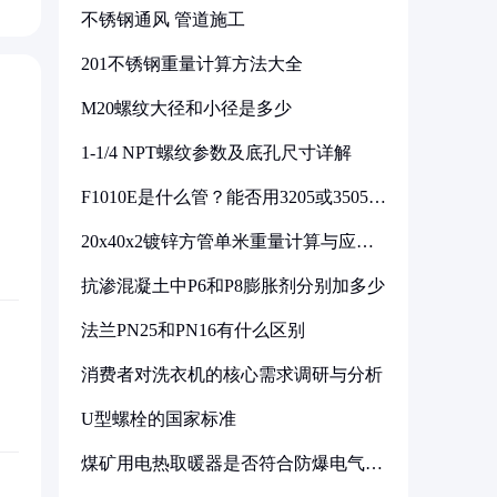
不锈钢通风 管道施工
201不锈钢重量计算方法大全
M20螺纹大径和小径是多少
1-1/4 NPT螺纹参数及底孔尺寸详解
F1010E是什么管？能否用3205或3505代
换
20x40x2镀锌方管单米重量计算与应用
分析
抗渗混凝土中P6和P8膨胀剂分别加多少
法兰PN25和PN16有什么区别
消费者对洗衣机的核心需求调研与分析
U型螺栓的国家标准
煤矿用电热取暖器是否符合防爆电气设
备标准