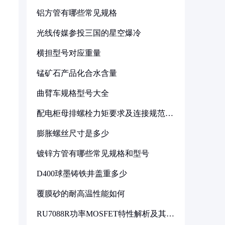
铝方管有哪些常见规格
光线传媒参投三国的星空爆冷
横担型号对应重量
锰矿石产品化合水含量
曲臂车规格型号大全
配电柜母排螺栓力矩要求及连接规范详
解
膨胀螺丝尺寸是多少
镀锌方管有哪些常见规格和型号
D400球墨铸铁井盖重多少
覆膜砂的耐高温性能如何
RU7088R功率MOSFET特性解析及其在
可调电源设计中的实践