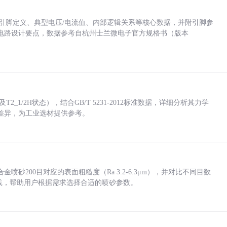
括各引脚定义、典型电压/电流值、内部逻辑关系等核心数据，并附引脚参
电路设计要点，数据参考自杭州士兰微电子官方规格书（版本
_1/2H状态），结合GB/T 5231-2012标准数据，详细分析其力学
差异，为工业选材提供参考。
砂200目对应的表面粗糙度（Ra 3.2-6.3μm），并对比不同目数
业实践，帮助用户根据需求选择合适的喷砂参数。