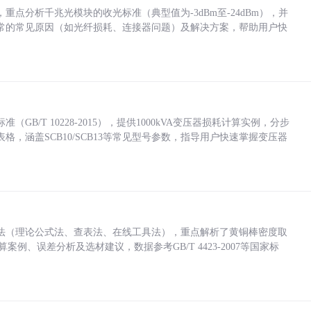
点分析千兆光模块的收光标准（典型值为-3dBm至-24dBm），并
常的常见原因（如光纤损耗、连接器问题）及解决方案，帮助用户快
/T 10228-2015），提供1000kVA变压器损耗计算实例，分步
，涵盖SCB10/SCB13等常见型号参数，指导用户快速掌握变压器
法（理论公式法、查表法、在线工具法），重点解析了黄铜棒密度取
计算案例、误差分析及选材建议，数据参考GB/T 4423-2007等国家标