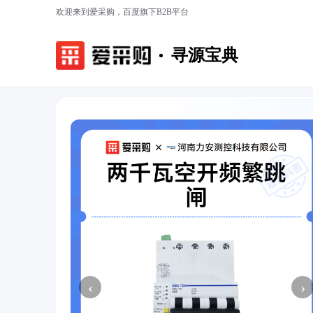
欢迎来到爱采购，百度旗下B2B平台
寻源宝典
‹
›