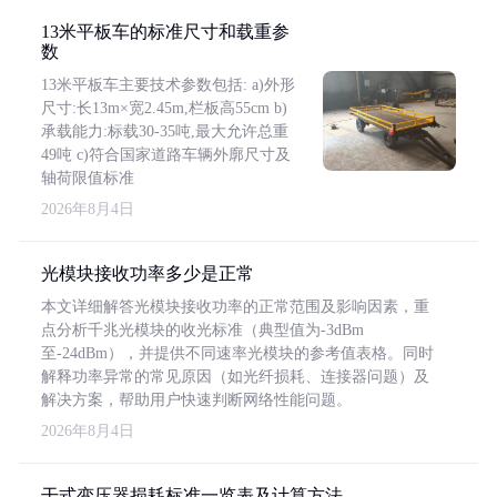
13米平板车的标准尺寸和载重参
数
13米平板车主要技术参数包括: a)外形
尺寸:长13m×宽2.45m,栏板高55cm b)
承载能力:标载30-35吨,最大允许总重
49吨 c)符合国家道路车辆外廓尺寸及
轴荷限值标准
2026年8月4日
光模块接收功率多少是正常
本文详细解答光模块接收功率的正常范围及影响因素，重
点分析千兆光模块的收光标准（典型值为-3dBm
至-24dBm），并提供不同速率光模块的参考值表格。同时
解释功率异常的常见原因（如光纤损耗、连接器问题）及
解决方案，帮助用户快速判断网络性能问题。
2026年8月4日
干式变压器损耗标准一览表及计算方法