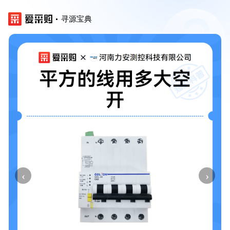
寻源宝典
‹
›