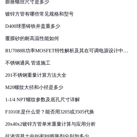
膨胀螺丝尺寸是多少
镀锌方管有哪些常见规格和型号
D400球墨铸铁井盖重多少
覆膜砂的耐高温性能如何
RU7088R功率MOSFET特性解析及其在可调电源设计中的
实践
不锈钢通风 管道施工
201不锈钢重量计算方法大全
M20螺纹大径和小径是多少
1-1/4 NPT螺纹参数及底孔尺寸详解
F1010E是什么管？能否用3205或3505代换
20x40x2镀锌方管单米重量计算与应用分析
抗渗混凝土中P6和P8膨胀剂分别加多少