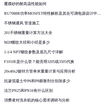
覆膜砂的耐高温性能如何
RU7088R功率MOSFET特性解析及其在可调电源设计中的
实践
不锈钢通风 管道施工
201不锈钢重量计算方法大全
M20螺纹大径和小径是多少
1-1/4 NPT螺纹参数及底孔尺寸详解
F1010E是什么管？能否用3205或3505代换
20x40x2镀锌方管单米重量计算与应用分析
抗渗混凝土中P6和P8膨胀剂分别加多少
法兰PN25和PN16有什么区别
消费者对洗衣机的核心需求调研与分析