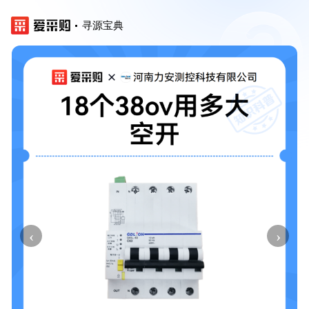
寻源宝典
‹
›