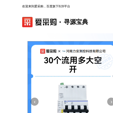
欢迎来到爱采购，百度旗下B2B平台
寻源宝典
‹
›