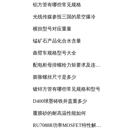
铝方管有哪些常见规格
光线传媒参投三国的星空爆冷
横担型号对应重量
锰矿石产品化合水含量
曲臂车规格型号大全
配电柜母排螺栓力矩要求及连接
规范详解
膨胀螺丝尺寸是多少
镀锌方管有哪些常见规格和型号
D400球墨铸铁井盖重多少
覆膜砂的耐高温性能如何
RU7088R功率MOSFET特性解析
及其在可调电源设计中的实践