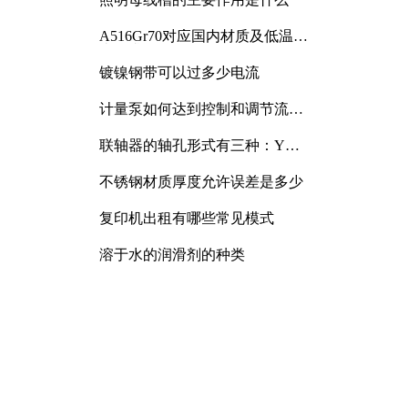
A516Gr70对应国内材质及低温冲
击要求解析
镀镍钢带可以过多少电流
计量泵如何达到控制和调节流量
的目的
联轴器的轴孔形式有三种：Y
型、J型、Z型
不锈钢材质厚度允许误差是多少
复印机出租有哪些常见模式
溶于水的润滑剂的种类