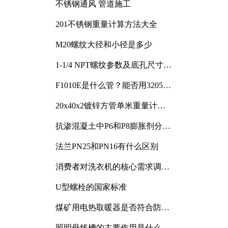
不锈钢通风 管道施工
201不锈钢重量计算方法大全
M20螺纹大径和小径是多少
1-1/4 NPT螺纹参数及底孔尺寸详
解
F1010E是什么管？能否用3205或
3505代换
20x40x2镀锌方管单米重量计算
与应用分析
抗渗混凝土中P6和P8膨胀剂分别
加多少
法兰PN25和PN16有什么区别
消费者对洗衣机的核心需求调研
与分析
U型螺栓的国家标准
煤矿用电热取暖器是否符合防爆
电气设备标准
照明母线槽的主要作用是什么