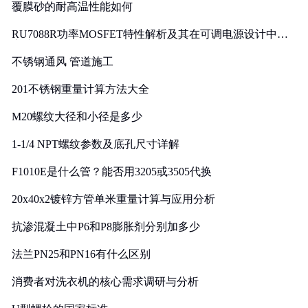
覆膜砂的耐高温性能如何
RU7088R功率MOSFET特性解析及其在可调电源设计中的
实践
不锈钢通风 管道施工
201不锈钢重量计算方法大全
M20螺纹大径和小径是多少
1-1/4 NPT螺纹参数及底孔尺寸详解
F1010E是什么管？能否用3205或3505代换
20x40x2镀锌方管单米重量计算与应用分析
抗渗混凝土中P6和P8膨胀剂分别加多少
法兰PN25和PN16有什么区别
消费者对洗衣机的核心需求调研与分析