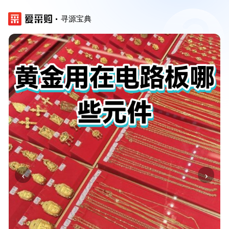
寻源宝典
‹
›