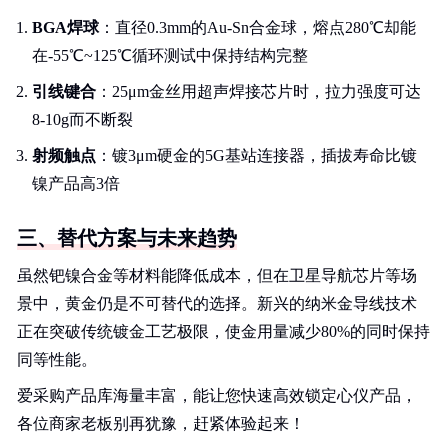
BGA焊球
：直径0.3mm的Au-Sn合金球，熔点280℃却能
在-55℃~125℃循环测试中保持结构完整
引线键合
：25μm金丝用超声焊接芯片时，拉力强度可达
8-10g而不断裂
射频触点
：镀3μm硬金的5G基站连接器，插拔寿命比镀
镍产品高3倍
三、替代方案与未来趋势
虽然钯镍合金等材料能降低成本，但在卫星导航芯片等场
景中，黄金仍是不可替代的选择。新兴的纳米金导线技术
正在突破传统镀金工艺极限，使金用量减少80%的同时保持
同等性能。
爱采购产品库海量丰富，能让您快速高效锁定心仪产品，
各位商家老板别再犹豫，赶紧体验起来！