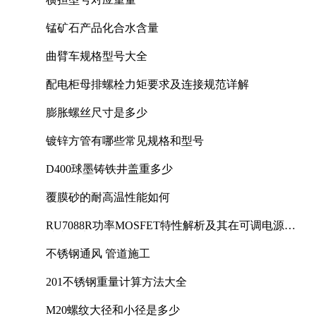
锰矿石产品化合水含量
曲臂车规格型号大全
配电柜母排螺栓力矩要求及连接规范详解
膨胀螺丝尺寸是多少
镀锌方管有哪些常见规格和型号
D400球墨铸铁井盖重多少
覆膜砂的耐高温性能如何
RU7088R功率MOSFET特性解析及其在可调电源设
计中的实践
不锈钢通风 管道施工
201不锈钢重量计算方法大全
M20螺纹大径和小径是多少