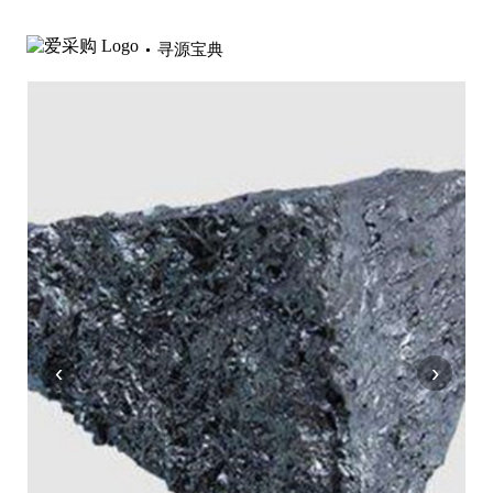
寻源宝典
‹
›