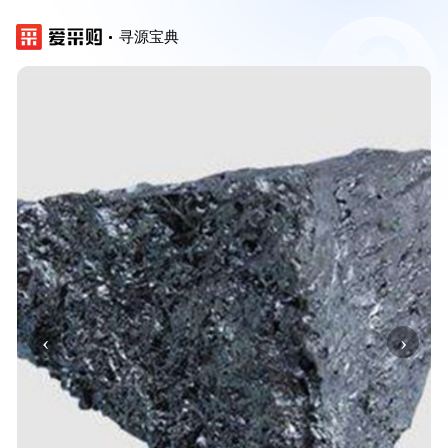
寻源宝典
‹
›