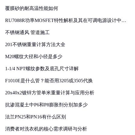
覆膜砂的耐高温性能如何
RU7088R功率MOSFET特性解析及其在可调电源设计中的
实践
不锈钢通风 管道施工
201不锈钢重量计算方法大全
M20螺纹大径和小径是多少
1-1/4 NPT螺纹参数及底孔尺寸详解
F1010E是什么管？能否用3205或3505代换
20x40x2镀锌方管单米重量计算与应用分析
抗渗混凝土中P6和P8膨胀剂分别加多少
法兰PN25和PN16有什么区别
消费者对洗衣机的核心需求调研与分析