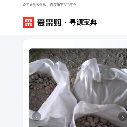
欢迎来到爱采购，百度旗下B2B平台
寻源宝典
‹
›