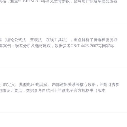
，涵盖SCB10/SCB13等常见型号参数，指导用户快速掌握变压器
法（理论公式法、查表法、在线工具法），重点解析了黄铜棒密度取
计算案例、误差分析及选材建议，数据参考GB/T 4423-2007等国家标
括各引脚定义、典型电压/电流值、内部逻辑关系等核心数据，并附引脚参
电路设计要点，数据参考自杭州士兰微电子官方规格书（版本