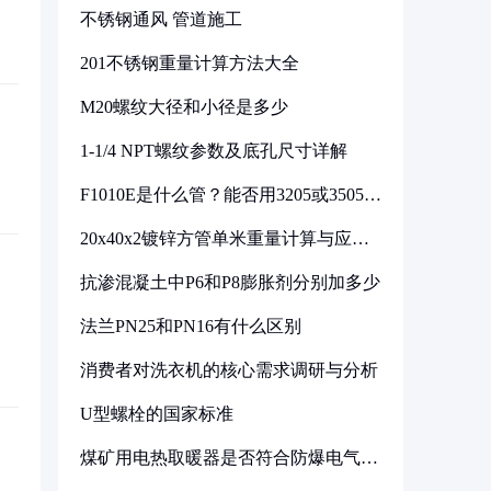
不锈钢通风 管道施工
201不锈钢重量计算方法大全
M20螺纹大径和小径是多少
1-1/4 NPT螺纹参数及底孔尺寸详解
F1010E是什么管？能否用3205或3505代
换
20x40x2镀锌方管单米重量计算与应用
分析
抗渗混凝土中P6和P8膨胀剂分别加多少
法兰PN25和PN16有什么区别
消费者对洗衣机的核心需求调研与分析
U型螺栓的国家标准
煤矿用电热取暖器是否符合防爆电气设
备标准