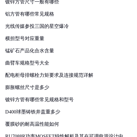
镀锌方管尺寸一般有哪些
铝方管有哪些常见规格
光线传媒参投三国的星空爆冷
横担型号对应重量
锰矿石产品化合水含量
曲臂车规格型号大全
配电柜母排螺栓力矩要求及连接规范详解
膨胀螺丝尺寸是多少
镀锌方管有哪些常见规格和型号
D400球墨铸铁井盖重多少
覆膜砂的耐高温性能如何
RU7088R功率MOSFET特性解析及其在可调电源设计中的