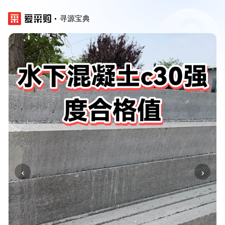
寻源宝典
‹
›