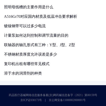
照明母线槽的主要作用是什么
A516Gr70对应国内材质及低温冲击要求解析
镀镍钢带可以过多少电流
计量泵如何达到控制和调节流量的目的
联轴器的轴孔形式有三种：Y型、J型、Z型
不锈钢材质厚度允许误差是多少
复印机出租有哪些常见模式
溶于水的润滑剂的种类
药品医疗器械网络信息服务备案(京)网药械信息备字（2021）第00159号
京ICP证030173号
京公网安备11000002000001号