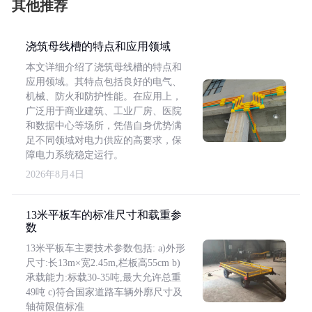
其他推荐
浇筑母线槽的特点和应用领域
本文详细介绍了浇筑母线槽的特点和
应用领域。其特点包括良好的电气、
机械、防火和防护性能。在应用上，
广泛用于商业建筑、工业厂房、医院
和数据中心等场所，凭借自身优势满
足不同领域对电力供应的高要求，保
障电力系统稳定运行。
2026年8月4日
13米平板车的标准尺寸和载重参
数
13米平板车主要技术参数包括: a)外形
尺寸:长13m×宽2.45m,栏板高55cm b)
承载能力:标载30-35吨,最大允许总重
49吨 c)符合国家道路车辆外廓尺寸及
轴荷限值标准