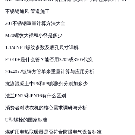
实践
不锈钢通风 管道施工
201不锈钢重量计算方法大全
M20螺纹大径和小径是多少
1-1/4 NPT螺纹参数及底孔尺寸详解
F1010E是什么管？能否用3205或3505代换
20x40x2镀锌方管单米重量计算与应用分析
抗渗混凝土中P6和P8膨胀剂分别加多少
法兰PN25和PN16有什么区别
消费者对洗衣机的核心需求调研与分析
U型螺栓的国家标准
煤矿用电热取暖器是否符合防爆电气设备标准