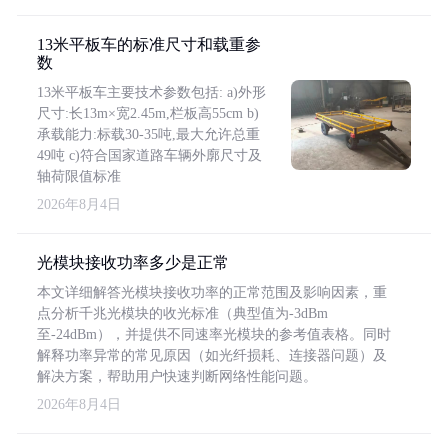
13米平板车的标准尺寸和载重参
数
13米平板车主要技术参数包括: a)外形
尺寸:长13m×宽2.45m,栏板高55cm b)
承载能力:标载30-35吨,最大允许总重
49吨 c)符合国家道路车辆外廓尺寸及
轴荷限值标准
2026年8月4日
光模块接收功率多少是正常
本文详细解答光模块接收功率的正常范围及影响因素，重
点分析千兆光模块的收光标准（典型值为-3dBm
至-24dBm），并提供不同速率光模块的参考值表格。同时
解释功率异常的常见原因（如光纤损耗、连接器问题）及
解决方案，帮助用户快速判断网络性能问题。
2026年8月4日