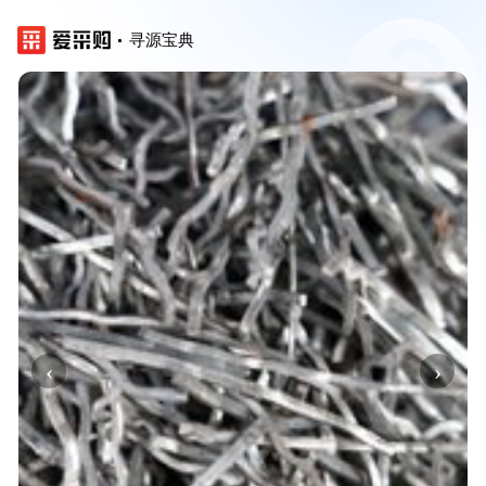
寻源宝典
‹
›