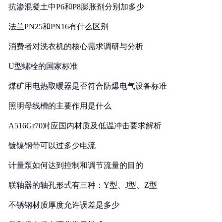
抗渗混凝土中P6和P8膨胀剂分别加多少
法兰PN25和PN16有什么区别
消费者对洗衣机的核心需求调研与分析
U型螺栓的国家标准
煤矿用电热取暖器是否符合防爆电气设备标准
照明母线槽的主要作用是什么
A516Gr70对应国内材质及低温冲击要求解析
镀镍钢带可以过多少电流
计量泵如何达到控制和调节流量的目的
联轴器的轴孔形式有三种：Y型、J型、Z型
不锈钢材质厚度允许误差是多少