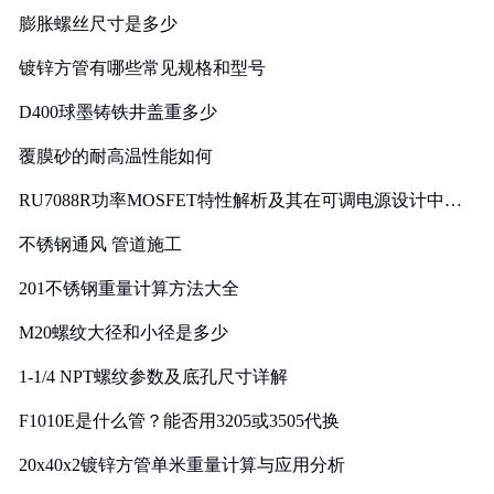
膨胀螺丝尺寸是多少
镀锌方管有哪些常见规格和型号
D400球墨铸铁井盖重多少
覆膜砂的耐高温性能如何
RU7088R功率MOSFET特性解析及其在可调电源设计中的
实践
不锈钢通风 管道施工
201不锈钢重量计算方法大全
M20螺纹大径和小径是多少
1-1/4 NPT螺纹参数及底孔尺寸详解
F1010E是什么管？能否用3205或3505代换
20x40x2镀锌方管单米重量计算与应用分析