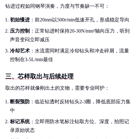
钻进过程如同钢琴演奏，力度与节奏缺一不可：
初始慢进
：前20mm以500r/min低速开孔，形成稳定导向
压力控制
：正常钻进时保持20-30N/mm²轴向压力，听到
声音变闷立即减压
冷却艺术
：水流需同时满足冷却钻头和冲走碎屑，流量
控制在3-5L/min最佳
三、芯样取出与后续处理
取出的芯样就像刚出土的文物，需要专业呵护：
断裂预防
：临近钻透时反转钻头2-3圈，降低底部应力集
中
标记系统
：立即用防水笔标注钻取方位、深度，拍照记
录原始状态