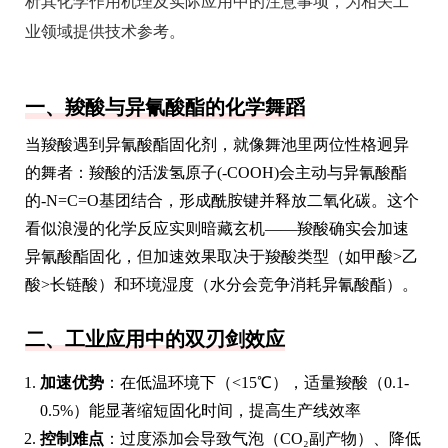
析其化学作用机理及实际应用中的注意事项，为相关工
业领域提供技术参考。
一、羧酸与异氰酸酯的化学舞蹈
当羧酸遇到异氰酸酯固化剂，就像舞池里两位性格迥异
的舞者：羧酸的活泼氢原子(-COOH)会主动与异氰酸酯
的-N=C=O基团结合，形成酰胺键并释放二氧化碳。这个
看似浪漫的化学反应实则暗藏玄机——羧酸确实会加速
异氰酸酯固化，但加速效果取决于羧酸类型（如甲酸>乙
酸>长链酸）和环境湿度（水分会竞争消耗异氰酸酯）。
二、工业应用中的双刃剑效应
加速优势
：在低温环境下（<15℃），适量羧酸（0.1-
0.5%）能显著缩短固化时间，提高生产线效率
控制难点
：过度添加会导致气泡（CO₂副产物）、降低