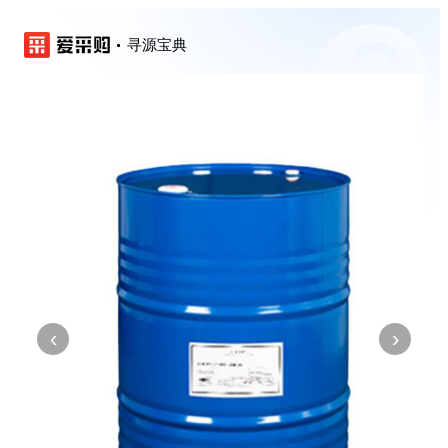
寻源宝典
‹
›