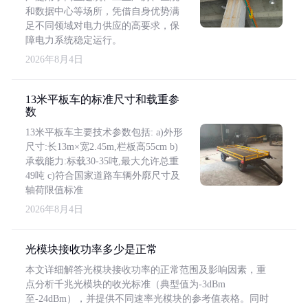
和数据中心等场所，凭借自身优势满
足不同领域对电力供应的高要求，保
障电力系统稳定运行。
2026年8月4日
13米平板车的标准尺寸和载重参
数
13米平板车主要技术参数包括: a)外形
尺寸:长13m×宽2.45m,栏板高55cm b)
承载能力:标载30-35吨,最大允许总重
49吨 c)符合国家道路车辆外廓尺寸及
轴荷限值标准
2026年8月4日
光模块接收功率多少是正常
本文详细解答光模块接收功率的正常范围及影响因素，重
点分析千兆光模块的收光标准（典型值为-3dBm
至-24dBm），并提供不同速率光模块的参考值表格。同时