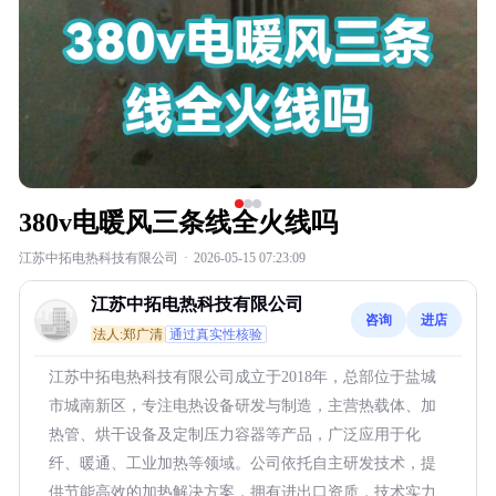
380v电暖风三条线全火线吗
江苏中拓电热科技有限公司
·
2026-05-15 07:23:09
江苏中拓电热科技有限公司
咨询
进店
法人:郑广清
通过真实性核验
江苏中拓电热科技有限公司成立于2018年，总部位于盐城
市城南新区，专注电热设备研发与制造，主营热载体、加
热管、烘干设备及定制压力容器等产品，广泛应用于化
纤、暖通、工业加热等领域。公司依托自主研发技术，提
供节能高效的加热解决方案，拥有进出口资质，技术实力