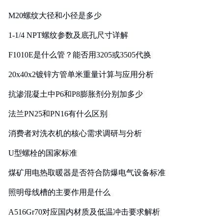
M20螺纹大径和小径是多少
1-1/4 NPT螺纹参数及底孔尺寸详解
F1010E是什么管？能否用3205或3505代换
20x40x2镀锌方管单米重量计算与应用分析
抗渗混凝土中P6和P8膨胀剂分别加多少
法兰PN25和PN16有什么区别
消费者对洗衣机的核心需求调研与分析
U型螺栓的国家标准
煤矿用电热取暖器是否符合防爆电气设备标准
照明母线槽的主要作用是什么
A516Gr70对应国内材质及低温冲击要求解析