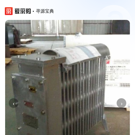
寻源宝典
‹
›